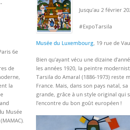
…
Jusqu’au 2 février 2
#ExpoTarsila
Musée du Luxembourg
, 19 rue de Vau
Paris 6e
Bien qu’ayant vécu une dizaine d’anné
res de
les années 1920, la peintre modernist
moderne,
Tarsila do Amaral (1886-1973) reste
ent la
France. Mais, dans son pays natal, s
de
grande, grâce à un style original qui 
nand
l’encontre du bon goût européen !
 du Musée
 (MAMAC).