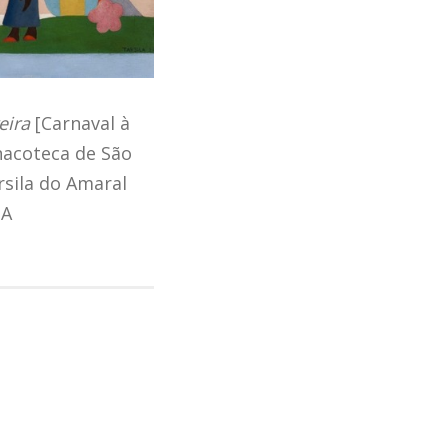
eira
[Carnaval à
inacoteca de São
rsila do Amaral
.A