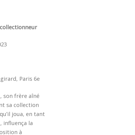
 collectionneur
023
girard, Paris 6e
, son frère aîné
nt sa collection
u’il joua, en tant
 influença la
osition à