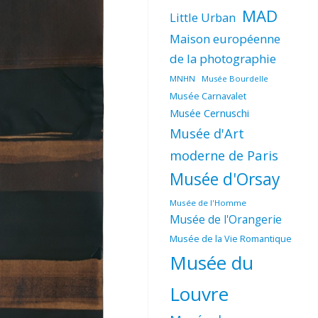
MAD
Little Urban
Maison européenne
de la photographie
MNHN
Musée Bourdelle
Musée Carnavalet
Musée Cernuschi
Musée d'Art
moderne de Paris
Musée d'Orsay
Musée de l'Homme
Musée de l'Orangerie
Musée de la Vie Romantique
Musée du
Louvre