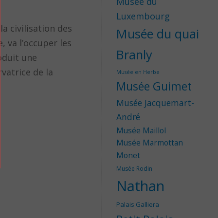
Musée du
Luxembourg
a civilisation des
Musée du quai
, va l’occuper les
Branly
roduit une
vatrice de la
Musée en Herbe
Musée Guimet
Musée Jacquemart-
André
Musée Maillol
Musée Marmottan
Monet
Musée Rodin
Nathan
Palais Galliera