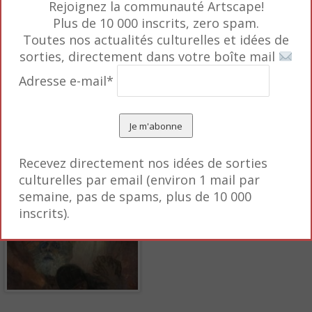
Rejoignez la communauté Artscape!
Plus de 10 000 inscrits, zero spam.
Toutes nos actualités culturelles et idées de
e 1900, Mucha entreprend de dépeindre l’histoire et l
sorties, directement dans votre boîte mail
, teintée d’une philosophie humaniste, franc-maçonne
Adresse e-mail*
éaliser des toiles gigantesques, pour lesquelles il p
u dessin virtuose », commente Tomoko Sato (conser
xposition.
Recevez directement nos idées de sorties
culturelles par email (environ 1 mail par
semaine, pas de spams, plus de 10 000
inscrits).