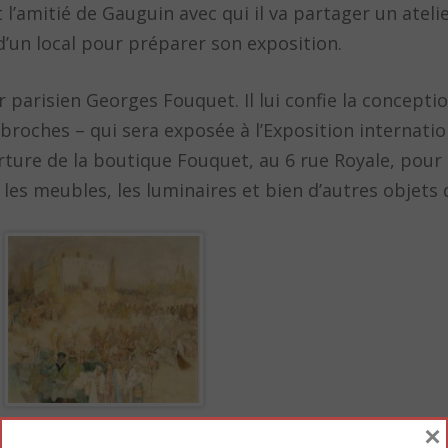
 l’amitié de Gauguin avec qui il va partager un ateli
 d’un local pour préparer son exposition.
r parisien Georges Fouquet. Il lui confie la conceptio
, broches – qui sera exposée à l’Exposition internati
erture de la boutique Fouquet, au 6 rue Royale, pour
 les meubles, les luminaires et bien d’autres objets 
×