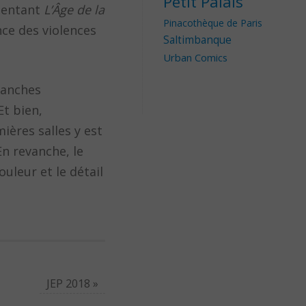
Petit Palais
ésentant
L’Âge de la
Pinacothèque de Paris
nce des violences
Saltimbanque
Urban Comics
planches
Et bien,
ières salles y est
En revanche, le
uleur et le détail
JEP 2018
»