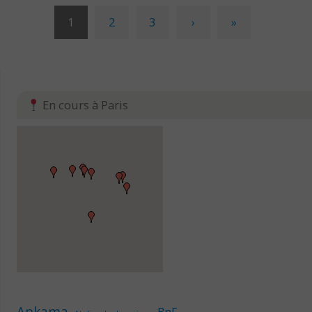
1
2
3
›
»
En cours à Paris
Ankama
BnF