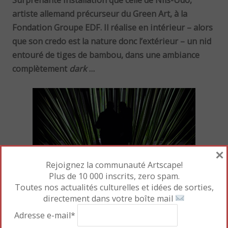
Surprenante installation que celle de Nils-Udo,
artiste allemand précurseur du Green Art, à la
Fondation Groupe EDF. Il réalise en intérieur – alors
que son credo est la nature donc l’extérieur – un nid
entouré de tiges de bambou, dans une ambiance
complètement
dark
…
×
Rejoignez la communauté Artscape!
Plus de 10 000 inscrits, zero spam.
Nils-Udo
,
Black Bamboo
, 2019 (c)
Toutes nos actualités culturelles et idées de sorties,
directement dans votre boîte mail
Fondation EDF – Nikolai Saoulski
Adresse e-mail*
Lire la suite
→