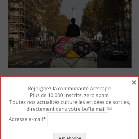
×
Kimsooja,
Bottari Truck-Migrateurs
, 2007 ©
Rejoignez la communauté Artscape!
Kimsooja – MAC VAL / Adagp, Paris, 2022
Plus de 10 000 inscrits, zero spam.
À l’étage, une vidéo de l’artiste sud-coréenne
Toutes nos actualités culturelles et idées de sorties,
Kimsooja (
Bottari Truck-Migrateurs
, 2007) rend
directement dans votre boîte mail
hommage aux sans-papiers expulsés de l’église
Adresse e-mail*
Saint-Bernard du 18e arrondissement de Paris
(1996). L’artiste, alors en résidence au MAC VAL, a
récupéré des tissus colorés chez Emmaüs, pour en