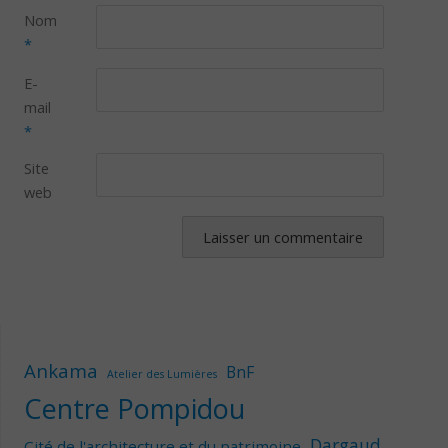
Nom
*
E-
mail
*
Site
web
Ankama
BnF
Atelier des Lumières
Centre Pompidou
Dargaud
Cité de l'architecture et du patrimoine