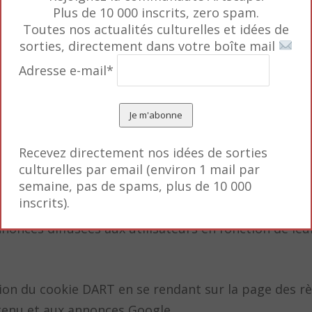
e, y compris notamment l’éditeur de ce site.
Plus de 10 000 inscrits, zero spam.
ec toute autre donnée détenue par Google.
Toutes nos actualités culturelles et idées de
sorties, directement dans votre boîte mail
es en sélectionnant les paramètres appropriés de vo
pêcher l’utilisation de certaines fonctionnalités de 
Adresse e-mail*
z expressément au traitement de vos données nomina
tes ci-dessus.
é Google Adsense
Recevez directement nos idées de sorties
culturelles par email (environ 1 mail par
semaine, pas de spams, plus de 10 000
e des cookies pour diffuser des annonces sur votre si
inscrits).
onces diffusées aux utilisateurs en fonction de leu
ation du cookie DART en se rendant sur la page des r
ntenu et aux annonces Google.