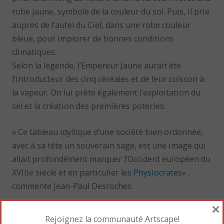
robe jaune, symbole de la couleur du sol. Puis, il prie
auprès de l’autel du Ciel, dans une robe couleur
bleue, pour implorer de bonnes conditions
climatiques.
Selon la légende, l’Empereur Jaune aurait été
l’introducteur des cinq céréales et de leur cuisson à
la vapeur. On lui prête également l’exploitation du
sel et la création des premières poteries.
« Ce tableau idyllique d’une société bien ordonnée,
avec à sa tête un souverain sage, est une image qui
allait profondément marquer l’Occident européen du
XVIIIe siècle et en particulier les
Physiocrates
« ,
commente Jean-Paul Desroches.
×
La seconde partie de l’exposition
Rejoignez la communauté Artscape!