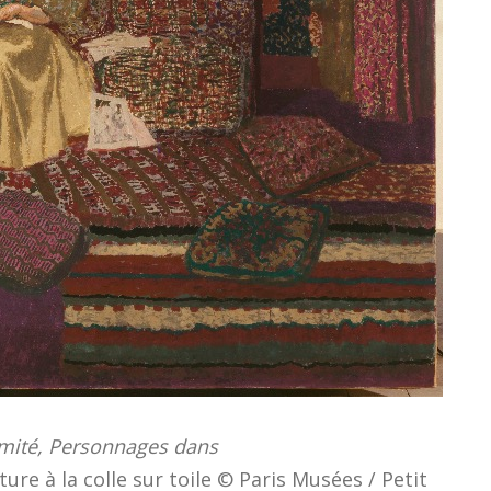
timité, Personnages dans
nture à la colle sur toile © Paris Musées / Petit