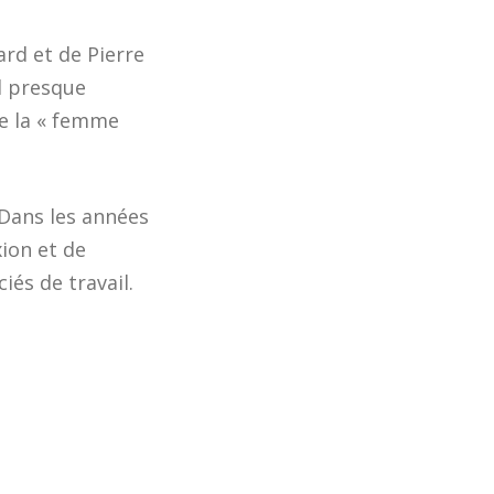
ard et de Pierre
nd presque
ue la « femme
 Dans les années
xion et de
iés de travail.