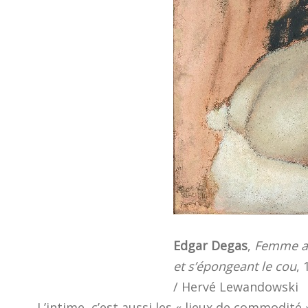
Edgar Degas
,
Femme as
et s’épongeant le cou
,
/ Hervé Lewandowski
L’intime, c’est aussi les « lieux de commodité