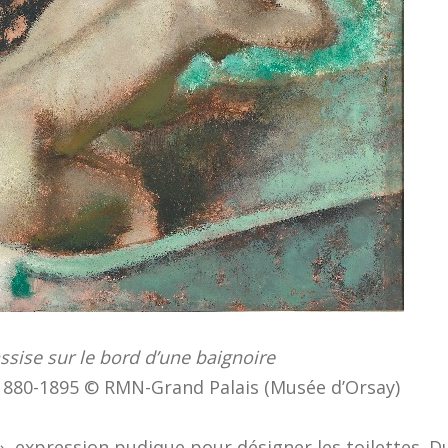
sise sur le bord d’une baignoire
 1880-1895 © RMN-Grand Palais (Musée d’Orsay)
 », expression pudique pour désigner les toilettes. D