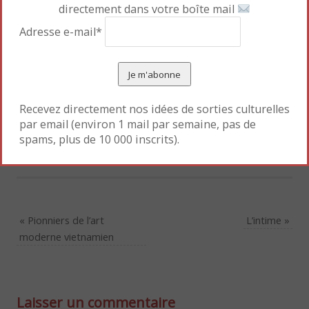
directement dans votre boîte mail
Adresse e-mail*
Recevez directement nos idées de sorties culturelles
par email (environ 1 mail par semaine, pas de
spams, plus de 10 000 inscrits).
Mettre en favori le
Permalien
.
«
Pionniers de l’art
L’intime
»
moderne vietnamien
Laisser un commentaire