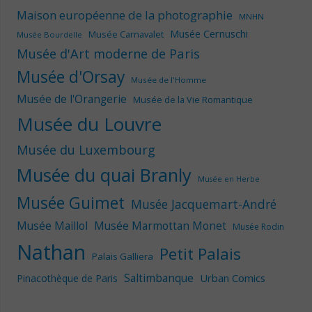
Maison européenne de la photographie
MNHN
Musée Cernuschi
Musée Carnavalet
Musée Bourdelle
Musée d'Art moderne de Paris
Musée d'Orsay
Musée de l'Homme
Musée de l'Orangerie
Musée de la Vie Romantique
Musée du Louvre
Musée du Luxembourg
Musée du quai Branly
Musée en Herbe
Musée Guimet
Musée Jacquemart-André
Musée Maillol
Musée Marmottan Monet
Musée Rodin
Nathan
Petit Palais
Palais Galliera
Saltimbanque
Urban Comics
Pinacothèque de Paris