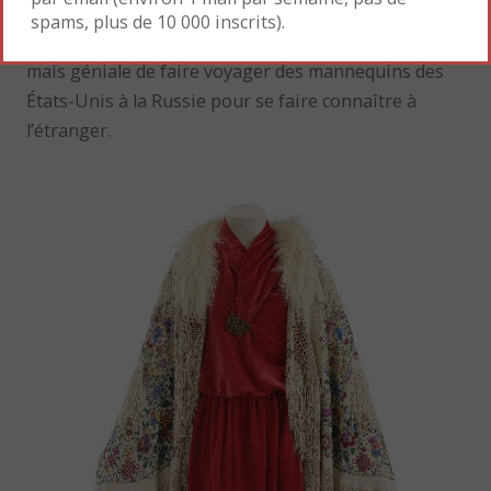
Une excellente manière de promouvoir ses
spams, plus de 10 000 inscrits).
collections. Tout comme il a l’idée l’idée coûteuse
mais géniale de faire voyager des mannequins des
États-Unis à la Russie pour se faire connaître à
l’étranger.