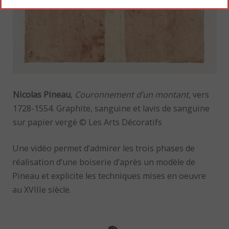
Nicolas Pineau
,
Couronnement d’un montant
, vers
1728-1554. Graphite, sanguine et lavis de sanguine
sur papier vergé © Les Arts Décoratifs
Une vidéo permet d’admirer les trois phases de
réalisation d’une boiserie d’après un modèle de
Pineau et explicite les techniques mises en oeuvre
au XVIIIe siècle.