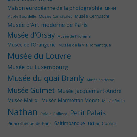
Maison européenne de la photographie
MNHN
Musée Cernuschi
Musée Carnavalet
Musée Bourdelle
Musée d'Art moderne de Paris
Musée d'Orsay
Musée de l'Homme
Musée de l'Orangerie
Musée de la Vie Romantique
Musée du Louvre
Musée du Luxembourg
Musée du quai Branly
Musée en Herbe
Musée Guimet
Musée Jacquemart-André
Musée Maillol
Musée Marmottan Monet
Musée Rodin
Nathan
Petit Palais
Palais Galliera
Saltimbanque
Urban Comics
Pinacothèque de Paris