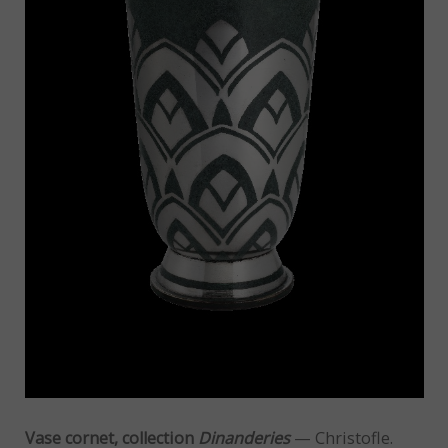
Vase cornet, collection
Dinanderies
— Christofle.