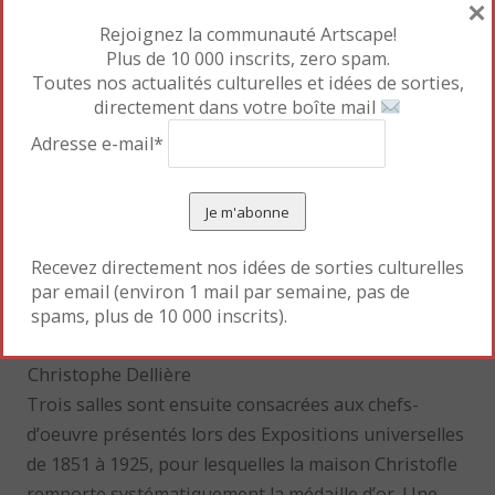
×
Rejoignez la communauté Artscape!
Plus de 10 000 inscrits, zero spam.
Toutes nos actualités culturelles et idées de sorties,
directement dans votre boîte mail
Adresse e-mail*
Recevez directement nos idées de sorties culturelles
par email (environ 1 mail par semaine, pas de
Pelle à fraises
Manche fraisier
— Christofle, 1894.
spams, plus de 10 000 inscrits).
Métal argenté Conservatoire Bouilhet Christofle ©
Christophe Dellière
Trois salles sont ensuite consacrées aux chefs-
d’oeuvre présentés lors des Expositions universelles
de 1851 à 1925, pour lesquelles la maison Christofle
remporte systématiquement la médaille d’or. Une