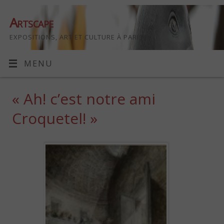
Artscape
EXPOSITIONS, ART ET CULTURE À PARIS
MENU
« Ah! c’est notre ami
Croquetel! »