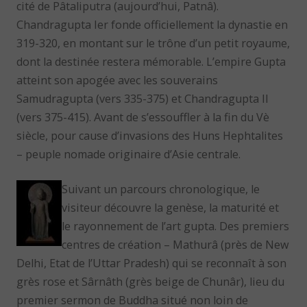
cité de Pâtaliputra (aujourd’hui, Patnâ).
Chandragupta Ier fonde officiellement la dynastie en
319-320, en montant sur le trône d’un petit royaume,
dont la destinée restera mémorable. L’empire Gupta
atteint son apogée avec les souverains
Samudragupta (vers 335-375) et Chandragupta II
(vers 375-415). Avant de s’essouffler à la fin du Vè
siècle, pour cause d’invasions des Huns Hephtalites
– peuple nomade originaire d’Asie centrale.
Suivant un parcours chronologique, le
visiteur découvre la genèse, la maturité et
le rayonnement de l’art gupta. Des premiers
centres de création – Mathurâ (près de New
Delhi, Etat de l’Uttar Pradesh) qui se reconnaît à son
grès rose et Sârnâth (grès beige de Chunâr), lieu du
premier sermon de Buddha situé non loin de