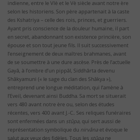
indienne, entre le VIè et le Vè siècle avant notre ère
selon les historiens. Son père appartenait à la caste
des Kshatriya – celle des rois, princes, et guerriers.
Ayant pris conscience de la douleur humaine, il part
en secret, abandonnant son existence princière, son
épouse et son tout jeune fils. Il suit successivement
l’enseignement de deux maîtres brahmanes, avant
de se soumettre à une dure ascèse. Près de l’actuelle
Gayâ, à l’ombre d’un pippâl, Siddhârta devenu
Shâkyamuni (« le sage du clan des Shâkya »),
entreprend une longue méditation, qui l’amène à
l’Eveil, devenant ainsi Buddha. Sa mort se situerait
vers 480 avant notre ère ou, selon des études
récentes, vers 400 avant J.-C.. Ses reliques funéraires
sont enfermées dans un
stûpa
, qui sert aussi de
représentation symbolique du
nirvâna
et évoque le
salut aux yeux des fidèles. Tous les
stûpa
ne