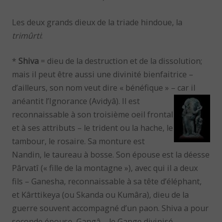
Les deux grands dieux de la triade hindoue, la
trimûrti
:
*
Shiva
= dieu de la destruction et de la dissolution;
mais il peut être aussi une divinité bienfaitrice –
d’ailleurs, son nom veut dire « bénéfique » – car il
anéantit l’Ignorance (Avidyâ).
Il est
reconnaissable à son troisième oeil frontal
et à ses attributs – le trident ou la hache, le
tambour, le rosaire. Sa monture est
Nandin, le taureau à bosse. Son épouse est la déesse
Pârvatî (« fille de la montagne »), avec qui il a deux
fils – Ganesha, reconnaissable à sa tête d’éléphant,
et Kârttikeya (ou Skanda ou Kumâra), dieu de la
guerre souvent accompagné d’un paon. Shiva a pour
seconde épouse, Gangâ – le Gange divinisé.