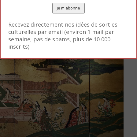
ieux, estampes, paravents constituent des témoignage
une grande liberté féminine qui s’empare du style
w
Recevez directement nos idées de sorties
de nombreux poèmes par jour comme nous le faisons a
culturelles par email (environ 1 mail par
semaine, pas de spams, plus de 10 000
inscrits).