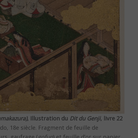
amakazura)
, Illustration du
Dit du Genji
, livre 22
do, 18e siècle. Fragment de feuille de
urs, gaufrage (
gofun
) et feuille d’or sur papier