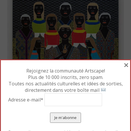
×
Rejoignez la communauté Artscape!
Plus de 10 000 inscrits, zero spam.
Toutes nos actualités culturelles et idées de sorties,
directement dans votre boîte mail
Chonon Bensho
,
Moatian jonibo
, 2022. Broderie sur
Adresse e-mail*
tissu. Courtesy de l’artiste (c) New York, The
Shipibo-Conibo Center et Buenos Aires, W-Galería
Des artistes et des touristes occidentaux sont