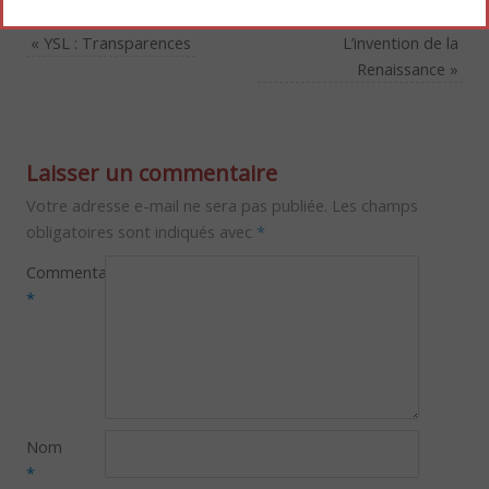
«
YSL : Transparences
L’invention de la
Renaissance
»
Laisser un commentaire
Votre adresse e-mail ne sera pas publiée.
Les champs
obligatoires sont indiqués avec
*
Commentaire
*
Nom
*