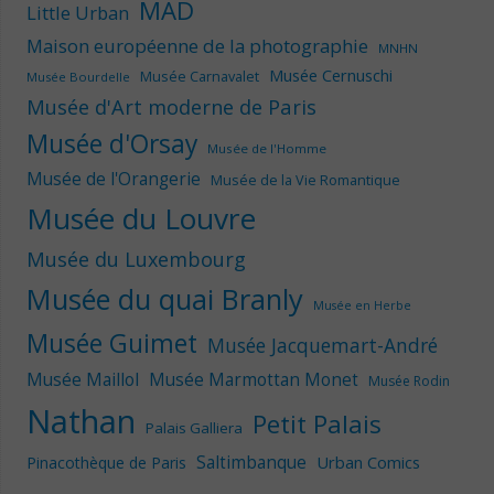
MAD
Little Urban
Maison européenne de la photographie
MNHN
Musée Cernuschi
Musée Carnavalet
Musée Bourdelle
Musée d'Art moderne de Paris
Musée d'Orsay
Musée de l'Homme
Musée de l'Orangerie
Musée de la Vie Romantique
Musée du Louvre
Musée du Luxembourg
Musée du quai Branly
Musée en Herbe
Musée Guimet
Musée Jacquemart-André
Musée Maillol
Musée Marmottan Monet
Musée Rodin
Nathan
Petit Palais
Palais Galliera
Saltimbanque
Urban Comics
Pinacothèque de Paris