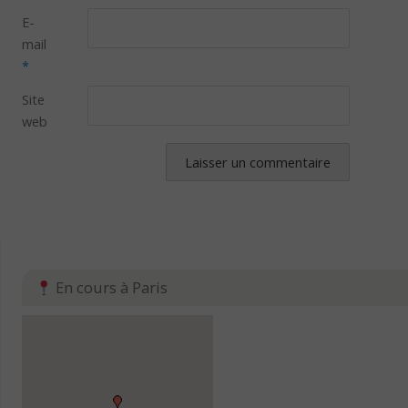
E-
mail
*
Site
web
En cours à Paris