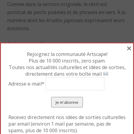
Comme dans la version originale, le récit est
ponctué de petits poèmes et de phrases en vers. À la
manière dont les érudits japonais exprimaient leurs
émotions.
Ce livre, magnifiquement illustré, avec des traits
×
gracieux, des visages expressifs, des détails
Rejoignez la communauté Artscape!
décoratifs, complète à merveille l’exposition que le
Plus de 10 000 inscrits, zero spam.
Toutes nos actualités culturelles et idées de sorties,
musée Guimet consacre au
Dit du Genji
.
directement dans votre boîte mail
Un livre que vous pourrez trouver à la librairie « Le
Adresse e-mail*
rêve du Papillon » (7 rue des Fossés-saint-Jacques,
Paris, 5e), spécialisée dans la littérature japonaise. À
découvrir !
Recevez directement nos idées de sorties culturelles
Mettre en favori le
Permalien
.
par email (environ 1 mail par semaine, pas de
spams, plus de 10 000 inscrits).