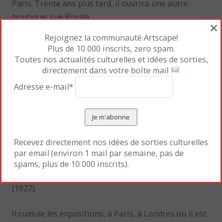
Paris. Trente ans plus tard, il ouvrira une autre
boutique, rue Royale.
×
Rejoignez la communauté Artscape!
Ses travaux avancés sur le verre – Lalique
Plus de 10 000 inscrits, zero spam.
rachète une verrerie à Combs-La-Ville, à
Toutes nos actualités culturelles et idées de sorties,
l’est de la capitale (1913) – lui permettent
directement dans votre boîte mail
d’entreprendre une coopération
Adresse e-mail*
fructueuse avec le parfumeur François Coty (1874-
1934).
A la fin de sa vie, René Lalique aura une troisième
Recevez directement nos idées de sorties culturelles
compagne (Marie Anère), après le décès
par email (environ 1 mail par semaine, pas de
d’Augustine-Alice, dont il aura deux autres enfants,
spams, plus de 10 000 inscrits).
Jean-Raymond (1925) et Renée-Jeanne-Georgette
(1927).
Il cumule les expositions, à Paris, à Londres où il est