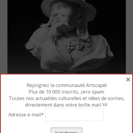
×
Rejoignez la communauté Artscape!
Plus de 10 000 inscrits, zero spam.
Toutes nos actualités culturelles et idées de sorties,
directement dans votre boîte mail
Adresse e-mail*
Johann Joachim Kändler
,
un Asiatique
. Manufacture
de porcelaine de Meissen, modèle de Johann Joachim