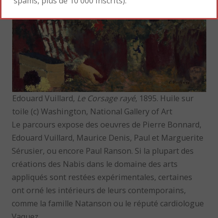
spams, plus de 10 000 inscrits).
Edouard Vuillard,
Le Corsage rayé
, 1895. Huile sur
toile (c) Washington, National Gallery of Art
Le parcours expose des oeuvres de Pierre Bonnard,
Edouard Vuillard, Maurice Denis, Paul et Marguerite
Sérusier, ou encore Paul Ranson. Si la plupart des
créations des Nabis dans le domaine des arts
appliqués sont restées expérimentales, certaines
ont orné les intérieurs de leurs contemporains,
comme la famille Natanson ou le réputé cardiologue
Vaquez.