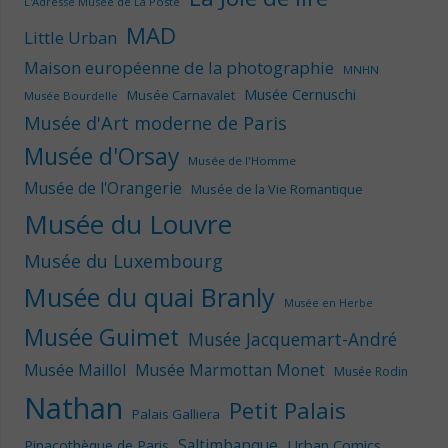
L'Adresse Musée de La Poste
MAD
Little Urban
Maison européenne de la photographie
MNHN
Musée Cernuschi
Musée Carnavalet
Musée Bourdelle
Musée d'Art moderne de Paris
Musée d'Orsay
Musée de l'Homme
Musée de l'Orangerie
Musée de la Vie Romantique
Musée du Louvre
Musée du Luxembourg
Musée du quai Branly
Musée en Herbe
Musée Guimet
Musée Jacquemart-André
Musée Maillol
Musée Marmottan Monet
Musée Rodin
Nathan
Petit Palais
Palais Galliera
Saltimbanque
Urban Comics
Pinacothèque de Paris