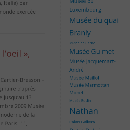
Musée du
, Italie) par
Luxembourg
 monde exercée
Musée du quai
Branly
Musée en Herbe
Musée Guimet
’oeil »,
Musée Jacquemart-
André
Musée Maillol
 Cartier-Bresson –
Musée Marmottan
ginaire d’après
Monet
e Jusqu’au 13
Musée Rodin
embre 2009 Musée
Nathan
 moderne de la
Palais Galliera
de Paris, 11,