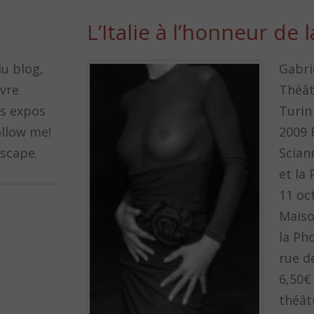
L’Italie à l’honneur de 
u blog,
Gabri
ivre
Théât
es expos
Turin
ollow me!
2009 
tscape.
Scian
et la
11 oc
Maiso
la Ph
rue d
6,50€
théât