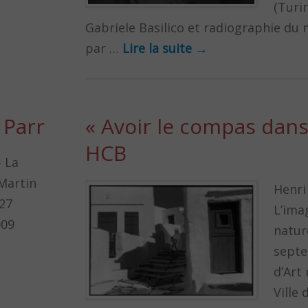
(Turin
Gabriele Basilico et radiographie du
par …
Lire la suite
→
 Parr
« Avoir le compas dans l
HCB
– La
 Martin
Henri
 27
L’ima
009
natur
sept
d’Art
Ville 