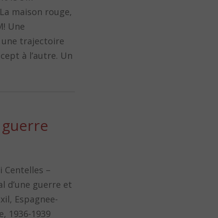
a maison rouge,
M! Une
 une trajectoire
ept à l’autre. Un
a guerre
i Centelles –
al d’une guerre et
exil, Espagnee-
e, 1936-1939