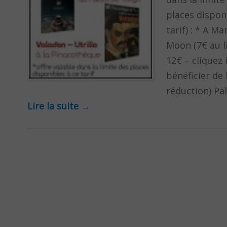
places dispon
tarif) : * A M
Moon (7€ au l
12€ – cliquez 
bénéficier de 
réduction) Pa
Lire la suite
→