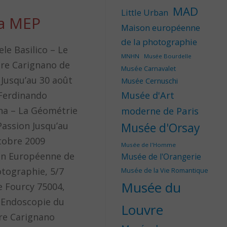
MAD
Little Urban
la MEP
Maison européenne
de la photographie
ele Basilico – Le
MNHN
Musée Bourdelle
re Carignano de
Musée Carnavalet
 Jusqu’au 30 août
Musée Cernuschi
Musée d'Art
Ferdinando
moderne de Paris
na – La Géométrie
 Passion Jusqu’au
Musée d'Orsay
tobre 2009
Musée de l'Homme
n Européenne de
Musée de l'Orangerie
otographie, 5/7
Musée de la Vie Romantique
Musée du
e Fourcy 75004,
 Endoscopie du
Louvre
re Carignano