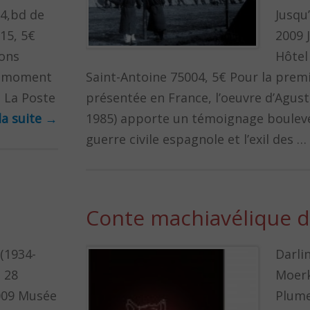
34,bd de
Jusqu
15, 5€
2009 
ions
Hôtel 
un moment
Saint-Antoine 75004, 5€ Pour la premi
 La Poste
présentée en France, l’oeuvre d’Agusti
la suite
→
1985) apporte un témoignage bouleve
guerre civile espagnole et l’exil des …
Conte machiavélique d
 (1934-
Darli
u 28
Moerk
009 Musée
Plume