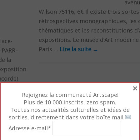
avenu
Wilson 75116, 6€ Il existe trois sortes
rétrospectives monographiques, les 
thématiques et les reconstitutions d
expositions. Le musée d’Art moderne d
lace-
Paris …
Lire la suite
→
E-PARR–
de la
exposition
ncorde)
×
se un
Rejoignez la communauté Artscape!
Plus de 10 000 inscrits, zero spam.
Toutes nos actualités culturelles et idées de
sorties, directement dans votre boîte mail
Adresse e-mail*
nies
… et de la BD (II)