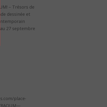
M! – Trésors de
nde dessinée et
ontemporain
’au 27 septembre
es.com/place-
n-VRAOUM—