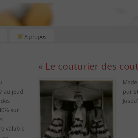
A propos
« Le couturier des cout
u
Madel
7 au jeudi
puris
 des
Jusqu
40% sur
ns
re valable
 des