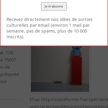
VRAOU
la ba
n de
Recevez directement nos idées de sorties
art c
’au 21
culturelles par email (environ 1 mail par
Jusqu
09 Hôtel
semaine, pas de spams, plus de 10 000
2009
inscrits).
nvalides,
rmée –
e, 129,
le 75007
on de
e présente
ion
[fnac:http://plateforme.fnacspectacl
spectacle/manifestation/Expositio