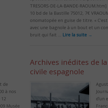
TRESORS-DE-LA-BANDE-RAOUM.htm] L
10 bd de la Bastille 75012, 7€ VRAOU
onomatopée en guise de titre. « C’est
avec une bagnole à un bout et un conc
bruit qui fait …
Lire la suite
→
Archives inédites de l
civile espagnole
t de
Agust
00 à nos
Journ
 12
d’un 
009 Musée
Franc