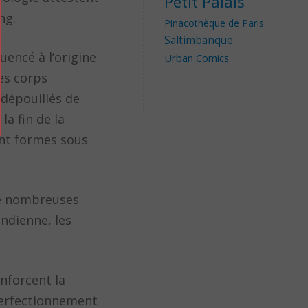
Petit Palais
ng.
Pinacothèque de Paris
Saltimbanque
uencé à l’origine
Urban Comics
Les corps
 dépouillés de
la fin de la
ent formes sous
de nombreuses
ndienne, les
enforcent la
e perfectionnement