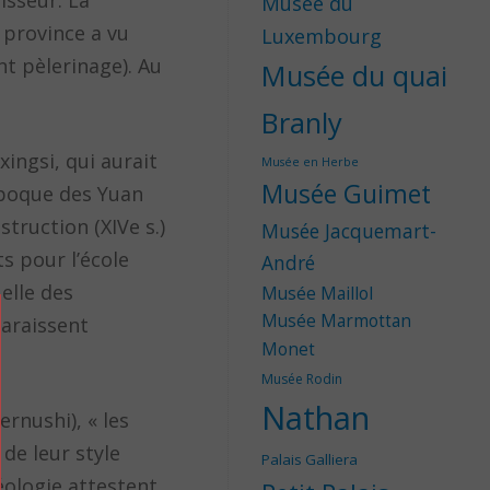
isseur. La
Musée du
 province a vu
Luxembourg
nt pèlerinage). Au
Musée du quai
Branly
xingsi, qui aurait
Musée en Herbe
Musée Guimet
’époque des Yuan
truction (XIVe s.)
Musée Jacquemart-
s pour l’école
André
elle des
Musée Maillol
Musée Marmottan
araissent
Monet
Musée Rodin
Nathan
rnushi), « les
de leur style
Palais Galliera
éologie attestent