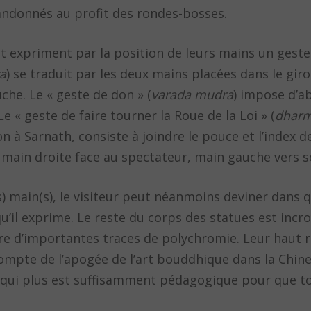
andonnés au profit des rondes-bosses.
et expriment par la position de leurs mains un geste 
a
) se traduit par les deux mains placées dans le giro
he. Le « geste de don » (
varada mudra
) impose d’a
e « geste de faire tourner la Roue de la Loi » (
dharm
 à Sarnath, consiste à joindre le pouce et l’index 
s, main droite face au spectateur, main gauche vers s
) main(s), le visiteur peut néanmoins deviner dans q
qu’il exprime. Le reste du corps des statues est inc
e d’importantes traces de polychromie. Leur haut re
ompte de l’apogée de l’art bouddhique dans la Chine 
 qui plus est suffisamment pédagogique pour que t