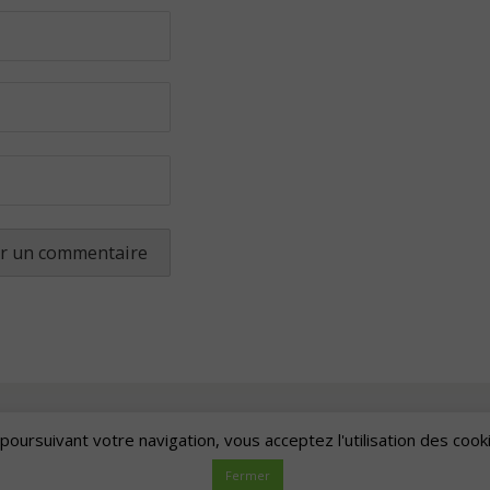
poursuivant votre navigation, vous acceptez l'utilisation des cook
Artscape
| Fièrement propulsé par
Mantra
&
WordPress.
Fermer