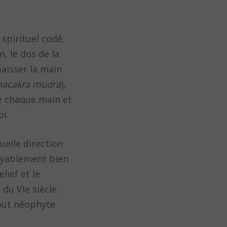
spirituel codé.
n, le dos de la
baisser la main
acakra
mudra
),
de chaque main et
oi.
uelle direction
royablement bien
lief et le
du VIe siècle.
out néophyte