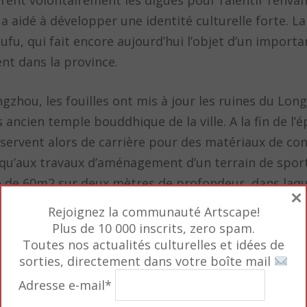
ent volontairement les digues pour ralentir l’envah
a aidé à développer une identité culturelle forte. La
fu, qui fait encore aujourd’hui l’objet d’un importa
nt dans la province.
gzhou, les fouilles ont mis à jour les ruines du Long
lus ancien temple bouddhique de la ville. A la fin de l
s servent alors de carrière pour des matériaux de cons
usqu’aux travaux d’aménagement d’un terrain de sport
e de 60m2 sur deux mètres de profondeur, dans laqu
×
ont été miraculeusement préservées. Des têtes app
Rejoignez la communauté Artscape!
et de fonds de stèles.
Plus de 10 000 inscrits, zero spam.
Toutes nos actualités culturelles et idées de
sorties, directement dans votre boîte mail
Béguin (conservateur général et directeur du musée Ce
nt des ex voto. Mais leur nombre élevé et la variété 
Adresse e-mail*
ples différents ». Les chroniques anciennes et l’arch