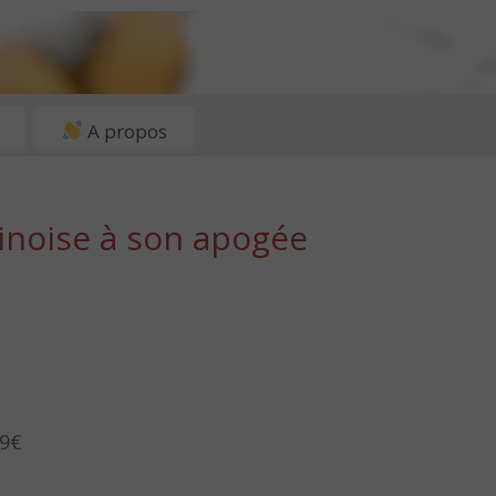
A propos
inoise à son apogée
 9€