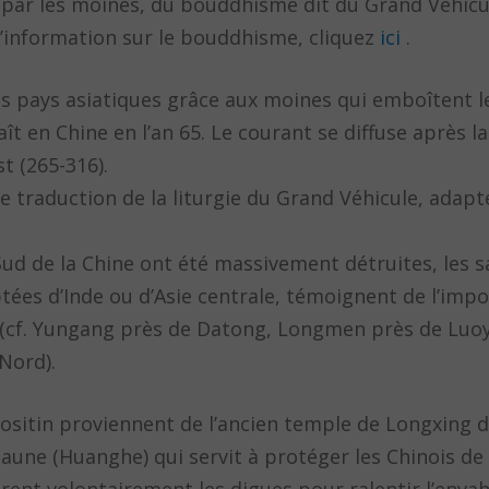
 par les moines, du bouddhisme dit du Grand Véhicu
 d’information sur le bouddhisme, cliquez
ici
.
s pays asiatiques grâce aux moines qui emboîtent l
ît en Chine en l’an 65. Le courant se diffuse après la
st (265-316).
 traduction de la liturgie du Grand Véhicule, adapt
Sud de la Chine ont été massivement détruites, les s
tées d’Inde ou d’Asie centrale, témoignent de l’imp
-C. (cf. Yungang près de Datong, Longmen près de Lu
Nord).
ositin proviennent de l’ancien temple de Longxing d
Jaune (Huanghe) qui servit à protéger les Chinois de 