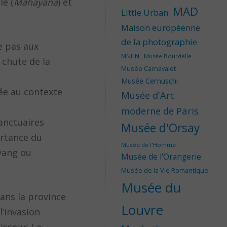
le (
Mahayana
) et
MAD
Little Urban
Maison européenne
de la photographie
e pas aux
MNHN
Musée Bourdelle
 chute de la
Musée Carnavalet
Musée Cernuschi
ée au contexte
Musée d'Art
moderne de Paris
anctuaires
Musée d'Orsay
ortance du
Musée de l'Homme
oyang ou
Musée de l'Orangerie
Musée de la Vie Romantique
Musée du
ans la province
Louvre
l’invasion