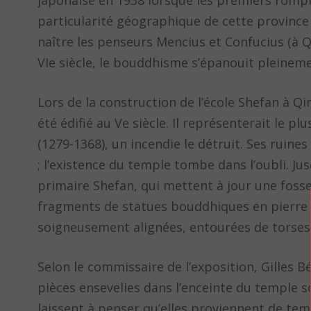
japonaise en 1938 lorsque les premiers rompir
particularité géographique de cette province 
naître les penseurs Mencius et Confucius (à Qu
VIe siècle, le bouddhisme s’épanouit pleineme
Lors de la construction de l’école Shefan à Qin
été édifié au Ve siècle. Il représenterait le p
(1279-1368), un incendie le détruit. Ses ruine
; l’existence du temple tombe dans l’oubli. J
primaire Shefan, qui mettent à jour une foss
fragments de statues bouddhiques en pierre 
soigneusement alignées, entourées de torses 
Selon le commissaire de l’exposition, Gilles 
pièces ensevelies dans l’enceinte du temple so
laissent à penser qu’elles proviennent de tem