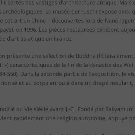
t certes des vestiges d’architecture antique. Mais e
s archéologiques. Le musée Cernuschi expose ainsi 
e cet art en Chine – découvertes lors de l’aménage
ys), en 1996. Les pièces restaurées exhibent aujour
ée d’art asiatique en France.
n présente une sélection de Buddha (littéralement, « 
il ») caractéristiques de la fin de la dynastie des We
534-550). Dans la seconde partie de l’exposition, le v
riorisé et au corps enroulé dans un drapé moulant, 
itié du VIe siècle avant J.-C.. Fondé par Sakyamuni 
devient rapidement une religion autonome, appuyé pa