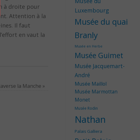
Musée du
n à droite pour
Luxembourg
t. Attention à la
Musée du quai
nes. Il faut
Branly
’effort en vaut la
Musée en Herbe
Musée Guimet
Musée Jacquemart-
André
Musée Maillol
 traverse la Manche
»
Musée Marmottan
Monet
Musée Rodin
Nathan
Palais Galliera