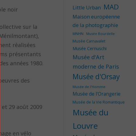
MAD
Little Urban
le noir
Maison européenne
de la photographie
llective sur la
MNHN
Musée Bourdelle
 Ménilmontant),
Musée Carnavalet
ment réalisées
Musée Cernuschi
ilms présentants
Musée d'Art
 des années 1980.
moderne de Paris
Musée d'Orsay
 oeuvres des
Musée de l'Homme
Musée de l'Orangerie
Musée de la Vie Romantique
 et 29 août 2009
Musée du
Louvre
nage en vélo