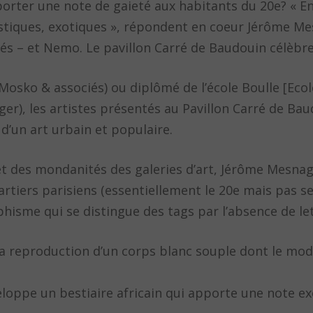
rter une note de gaieté aux habitants du 20e? « En 
stiques, exotiques », répondent en coeur Jérôme Me
s – et Nemo. Le pavillon Carré de Baudouin célèbre l
osko & associés) ou diplômé de l’école Boulle [Eco
er), les artistes présentés au Pavillon Carré de Bau
d’un art urbain et populaire.
 et des mondanités des galeries d’art, Jérôme Mesna
rtiers parisiens (essentiellement le 20e mais pas s
isme qui se distingue des tags par l’absence de let
a reproduction d’un corps blanc souple dont le mod
loppe un bestiaire africain qui apporte une note ex