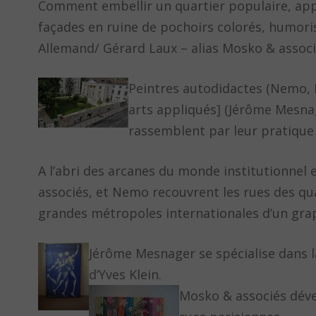
Comment embellir un quartier populaire, appo
façades en ruine de pochoirs colorés, humori
Allemand/ Gérard Laux – alias Mosko & associé
Peintres autodidactes (Nemo, M
arts appliqués] (Jérôme Mesnag
rassemblent par leur pratique 
A l’abri des arcanes du monde institutionnel
associés, et Nemo recouvrent les rues des qua
grandes métropoles internationales d’un graph
Jérôme Mesnager se spécialise dans l
d’Yves Klein.
Mosko & associés déve