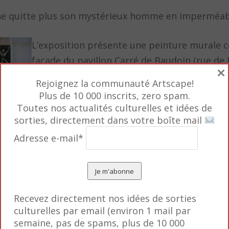
e quitte plus son mystérieux homme en imperméab
L’exposition présente une peinture murale co
façade du pavillon Carré de Baudoin (rue de
×
trois oeuvres de grande dimension spéciale
Rejoignez la communauté Artscape!
pour l’occasion, des oeuvres récentes, des f
Plus de 10 000 inscrits, zero spam.
e Gérard Faure, qui suit les artistes depuis le début
Toutes nos actualités culturelles et idées de
sorties, directement dans votre boîte mail
20e arrondissement
est proposé pour voir en live les
Adresse e-mail*
nd et Gérard Laux (Mosko & associés) les samedis 22
Recevez directement nos idées de sorties
culturelles par email (environ 1 mail par
semaine, pas de spams, plus de 10 000
t pour les sportifs – je vous recommande un pèleri