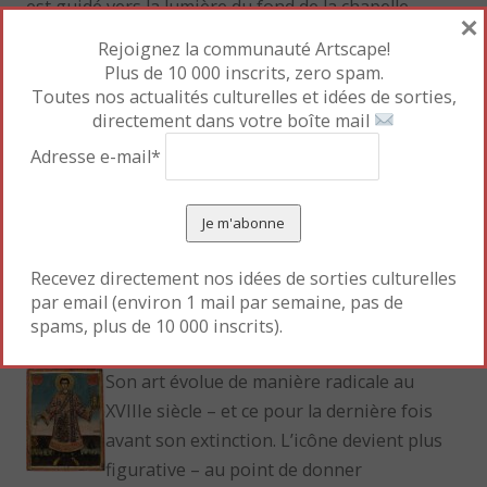
est guidé vers la lumière du fond de la chapelle.
×
Forte symbolique mystique qui sert de transition
Rejoignez la communauté Artscape!
historique.
Plus de 10 000 inscrits, zero spam.
Toutes nos actualités culturelles et idées de sorties,
directement dans votre boîte mail
A partir du XVIIIe siècle, l’icône joue un rôle
fondamental dans la reconquête de l’identité
Adresse e-mail*
nationale. Objet devenu politique, elle représente
des personnalités patriotiques comme les saints
frères Cyrille et Méthode.
L’icône bulgare était jusque-là sacrée. Elle n’utilisait
Recevez directement nos idées de sorties culturelles
pas la perspective et ne tentait pas de reproduire la
par email (environ 1 mail par semaine, pas de
spams, plus de 10 000 inscrits).
réalité.
Son art évolue de manière radicale au
XVIIIe siècle – et ce pour la dernière fois
avant son extinction. L’icône devient plus
figurative – au point de donner