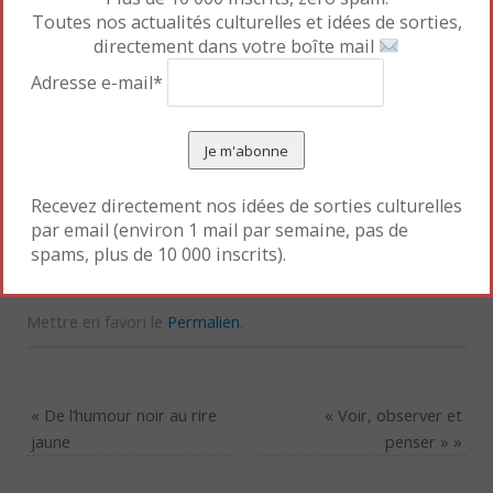
succéder et sa notoriété prospérer », conclut Laura
Toutes nos actualités culturelles et idées de sorties,
Serani dans sa préface de l’exposition, intitulée Ara
directement dans votre boîte mail
Güler, Seigneur d’Istanbul.
Adresse e-mail*
A voir aussi: le Festival @rt outsiders 2009 sur les
environnements extrêmes (en cours de montage
lors du vernissage mais prometteur) et les
Recevez directement nos idées de sorties culturelles
surprenantes photographies des croupes chevalines
par email (environ 1 mail par semaine, pas de
de Pierre Keller au haras de Cluny (1988), tirées à
spams, plus de 10 000 inscrits).
partir d’un Polaroïd.
Mettre en favori le
Permalien
.
«
De l’humour noir au rire
« Voir, observer et
jaune
penser »
»