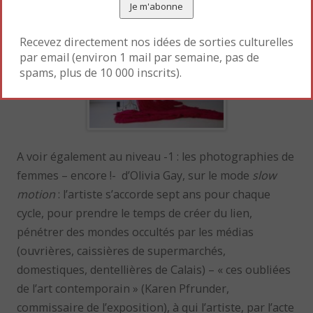
reconnaissance faite aux artistes femmes.
Recevez directement nos idées de sorties culturelles
par email (environ 1 mail par semaine, pas de
spams, plus de 10 000 inscrits).
A voir également au niveau -1 : les photographies de
femmes – encore !- d’Olivia Gay, sur le mode
slow
motion
: l’artiste s’accorde sept ans pour chaque
cycle, pour prendre le temps de créer du lien,
pénétrer des mondes occultés par les médias
(ouvrières, caissières de supermarchés,
domestiques, dentellières de Calais) – « ces oubliées
de l’art contemporain » (Karen Pfrunder,
commissaire de l’exposition), à qui l’artiste, par l’acte