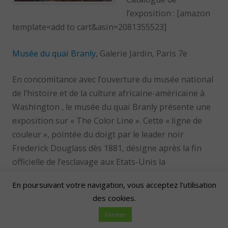
l’exposition : [amazon
template=add to cart&asin=2081355523]
Musée du quai Branly
, Galerie Jardin, Paris 7e
En concomitance avec l’ouverture du musée national
de l’histoire et de la culture africaine-américaine à
Washington , le musée du quai Branly présente une
exposition sur « The Color Line ». Cette « ligne de
couleur », pointée du doigt par le leader noir
Frederick Douglass dès 1881, désigne après la fin
officielle de l’esclavage aux Etats-Unis la
démarcation qui subsiste, à la fois symbolique et
En poursuivant votre navigation, vous acceptez l'utilisation
institutionnelle, entre les « Blancs » et les « Noirs ».
des cookies.
Lire la suite
→
Fermer