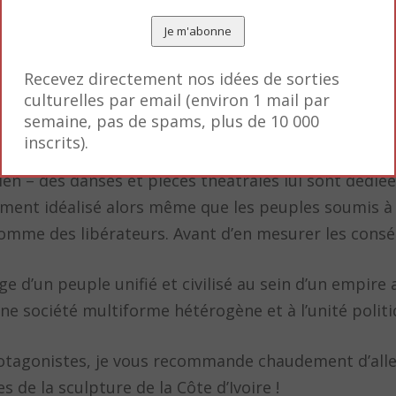
Recevez directement nos idées de sorties
culturelles par email (environ 1 mail par
semaine, pas de spams, plus de 10 000
inscrits).
es points de vue des deux partis. On apprend aussi q
en – des danses et pièces théâtrales lui sont dédiée
vement idéalisé alors même que les peuples soumis à
 comme des libérateurs. Avant d’en mesurer les con
ge d’un peuple unifié et civilisé au sein d’un empire
 une société multiforme hétérogène et à l’unité politi
rotagonistes, je vous recommande chaudement d’alle
es de la sculpture de la Côte d’Ivoire !