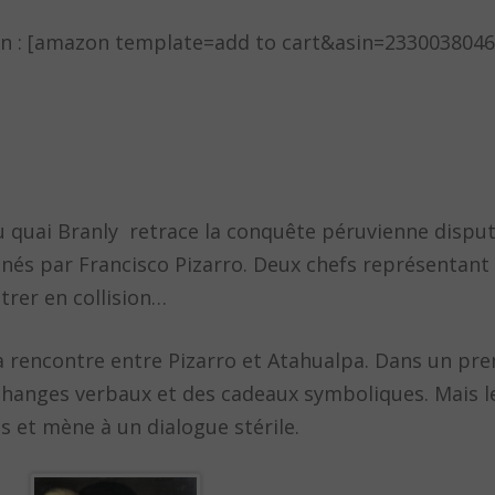
ion : [amazon template=add to cart&asin=2330038046
du quai Branly retrace la conquête péruvienne disput
nés par Francisco Pizarro. Deux chefs représentant
trer en collision…
la rencontre entre Pizarro et Atahualpa. Dans un pr
changes verbaux et des cadeaux symboliques. Mais le
 et mène à un dialogue stérile.