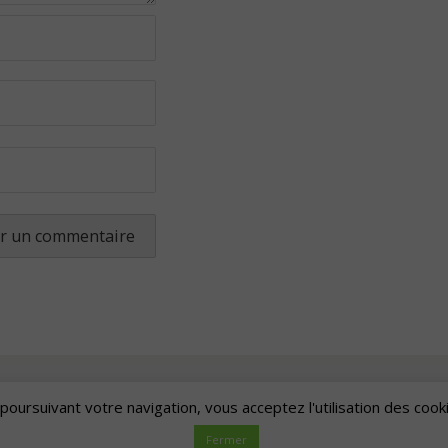
poursuivant votre navigation, vous acceptez l'utilisation des cook
Artscape
| Fièrement propulsé par
Mantra
&
WordPress.
Fermer