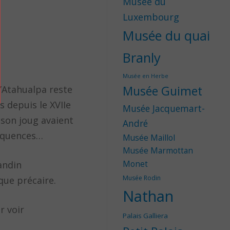
Musée du
Luxembourg
Musée du quai
Branly
Musée en Herbe
Musée Guimet
u’Atahualpa reste
s depuis le XVIIe
Musée Jacquemart-
 son joug avaient
André
séquences…
Musée Maillol
Musée Marmottan
Monet
 andin
Musée Rodin
que précaire.
Nathan
r voir
Palais Galliera