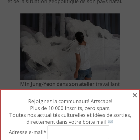
et de la situation géopolitique de son pays natal.
Min Jung-Yeon dans son atelier
travaillant
×
à Tissage (installation), juin 2019
(c) Photo David Aymon / Courtesy Min
Rejoignez la communauté Artscape!
Plus de 10 000 inscrits, zero spam.
Jung-yeon & Galerie Maria Lund
Toutes nos actualités culturelles et idées de sorties,
directement dans votre boîte mail
Lire la suite
→
Adresse e-mail*