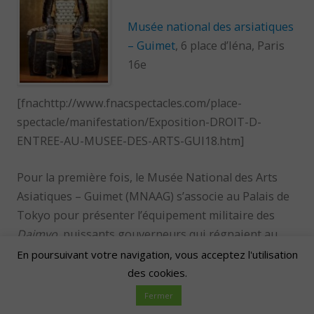
Musée national des arsiatiques
– Guimet
, 6 place d’Iéna, Paris
16e
[fnachttp://www.fnacspectacles.com/place-
spectacle/manifestation/Exposition-DROIT-D-
ENTREE-AU-MUSEE-DES-ARTS-GUI18.htm]
Pour la première fois, le Musée National des Arts
Asiatiques – Guimet (MNAAG) s’associe au Palais de
Tokyo pour présenter l’équipement militaire des
Daimyo
, puissants gouverneurs qui régnaient au
Japon entre le 12e et le 19e siècle.
En poursuivant votre navigation, vous acceptez l'utilisation
des cookies.
Lire la suite
→
Fermer