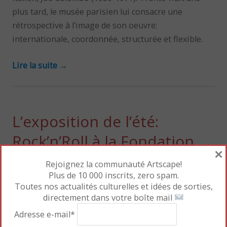
plus tard, le musée parisien lui consacre une
rétrospective à l’image de son oeuvre:
internationale, coordonnée, structurée et flexible.
Lire la suite
→
L’exposition de l’été:
Rock’n’Roll à la Fondation
×
Cartier
Rejoignez la communauté Artscape!
Plus de 10 000 inscrits, zero spam.
Toutes nos actualités culturelles et idées de sorties,
directement dans votre boîte mail
Adresse e-mail*