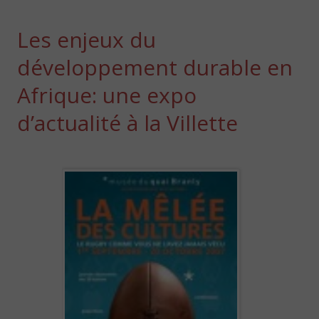
Les enjeux du
développement durable en
Afrique: une expo
d’actualité à la Villette