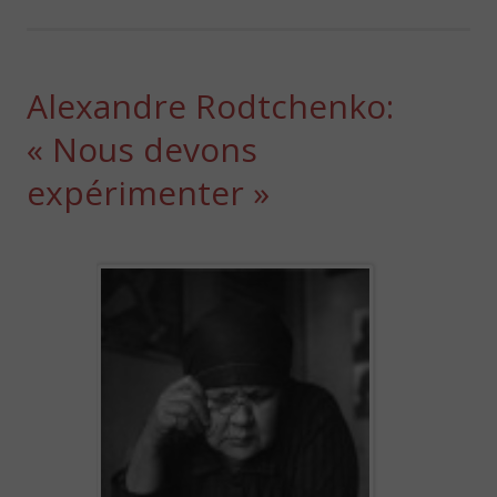
Alexandre Rodtchenko:
« Nous devons
expérimenter »