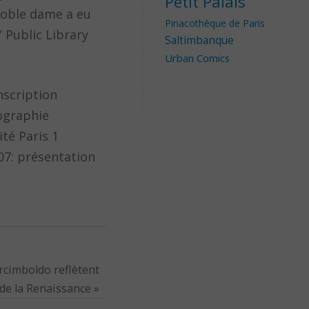
Petit Palais
 noble dame a eu
Pinacothèque de Paris
 Public Library
Saltimbanque
Urban Comics
nscription
ographie
ité Paris 1
07: présentation
rcimboldo reflètent
n de la Renaissance
»