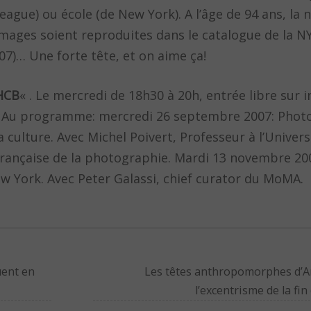
ague) ou école (de New York). A l’âge de 94 ans, la
 images soient reproduites dans le catalogue de la NY
07)… Une forte tête, et on aime ça!
 HCB
« . Le mercredi de 18h30 à 20h, entrée libre sur i
). Au programme: mercredi 26 septembre 2007: Phot
 la culture. Avec Michel Poivert, Professeur à l’Univers
française de la photographie. Mardi 13 novembre 20
 York. Avec Peter Galassi, chief curator du MoMA.
uent en
Les têtes anthropomorphes d’A
l’excentrisme de la fi