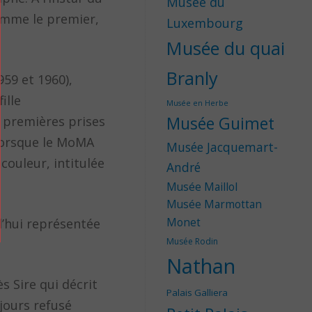
Musée du
Comme le premier,
Luxembourg
Musée du quai
Branly
59 et 1960),
ille
Musée en Herbe
 premières prises
Musée Guimet
 lorsque le MoMA
Musée Jacquemart-
couleur, intitulée
André
Musée Maillol
Musée Marmottan
rd’hui représentée
Monet
Musée Rodin
Nathan
s Sire qui décrit
Palais Galliera
ujours refusé