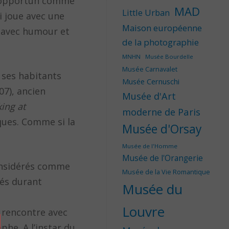
nt opportun comme
MAD
Little Urban
ci joue avec une
Maison européenne
r avec humour et
de la photographie
MNHN
Musée Bourdelle
Musée Carnavalet
t ses habitants
Musée Cernuschi
07), ancien
Musée d'Art
ing at
moderne de Paris
ques. Comme si la
Musée d'Orsay
Musée de l'Homme
Musée de l'Orangerie
considérés comme
Musée de la Vie Romantique
tés durant
Musée du
Louvre
a rencontre avec
phe. A l’instar du