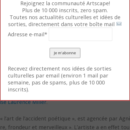
Rejoignez la communauté Artscape!
e un voyage (le seul à l’étranger) au Mexique (1941). 
Plus de 10 000 inscrits, zero spam.
s dans les années 1960.
Toutes nos actualités culturelles et idées de
sorties, directement dans votre boîte mail
uggenheim pour étudier la photographie couleur (19
Adresse e-mail*
chés aujourd’hui célèbres comme celui d’une petite f
ns un caniveau devant une voiture vert pomme. Ses
70. Mais la récompense vient quatre ans plus tard,
 une projection continue de 40 de ses photographies 
Recevez directement nos idées de sorties
culturelles par email (environ 1 mail par
 éponyme en 2005.
semaine, pas de spams, plus de 10 000
inscrits).
 à la galerie Anne de Villepoix (Paris). Elle est aujou
ise Laurence Miller
.
« l’art de l’accident poétique », est agencée par Agnè
re, frondeur et merveilleux ». L’artiste a en effet to