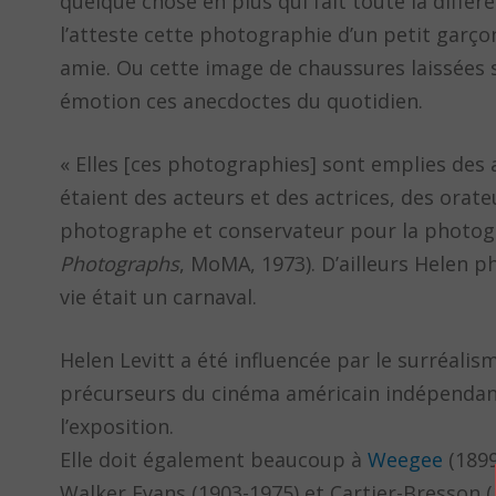
quelque chose en plus qui fait toute la diff
l’atteste cette photographie d’un petit garçon 
amie. Ou cette image de chaussures laissées s
émotion ces anecdoctes du quotidien.
« Elles [ces photographies] sont emplies des a
étaient des acteurs et des actrices, des orate
photographe et conservateur pour la photog
Photographs
, MoMA, 1973). D’ailleurs Helen
vie était un carnaval.
Helen Levitt a été influencée par le surréali
précurseurs du cinéma américain indépendan
l’exposition.
Elle doit également beaucoup à
Weegee
(1899
Walker Evans (1903-1975) et Cartier-Bresson (