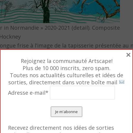
r in Normandie » 2020-2021 (detail). Composite
 Hockney
 longue frise à l’image de la tapisserie présentée au
×
de l’Angleterre par Guillaume, duc de Normandie, au 
Rejoignez la communauté Artscape!
printemps.
Plus de 10 000 inscrits, zero spam.
Toutes nos actualités culturelles et idées de
sorties, directement dans votre boîte mail
Adresse e-mail*
Recevez directement nos idées de sorties