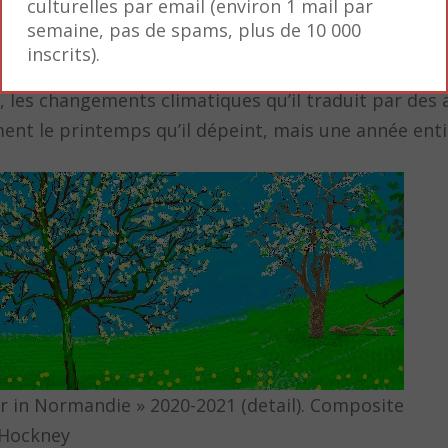
culturelles par email (environ 1 mail par
semaine, pas de spams, plus de 10 000
r in Normandie » 2020-2021 (detail). Composite
inscrits).
 Hockney
re, les changements climatiques qu’il traduit par des
ment le printemps qu’il dépeint, mais une année enti
r in Normandie » 2020-2021 (detail). Composite
 Hockney