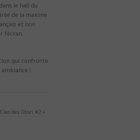
ans le hall du
pirée de la maxime
rançais et non
 l’écran.
tion qui confronte
e ambiance !
 Clan des Otori #2
»