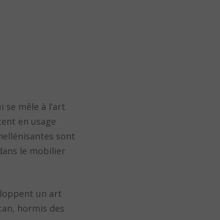
 se mêle à l’art
stent en usage
hellénisantes sont
dans le mobilier
eloppent un art
tan, hormis des