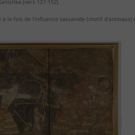
anishka (vers 127-152).
 la fois de l’influence sassanide (motif d’animaux) 