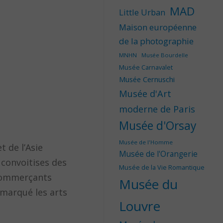
MAD
Little Urban
Maison européenne
de la photographie
MNHN
Musée Bourdelle
Musée Carnavalet
Musée Cernuschi
Musée d'Art
moderne de Paris
Musée d'Orsay
Musée de l'Homme
t de l’Asie
Musée de l'Orangerie
s convoitises des
Musée de la Vie Romantique
s commerçants
Musée du
 marqué les arts
Louvre