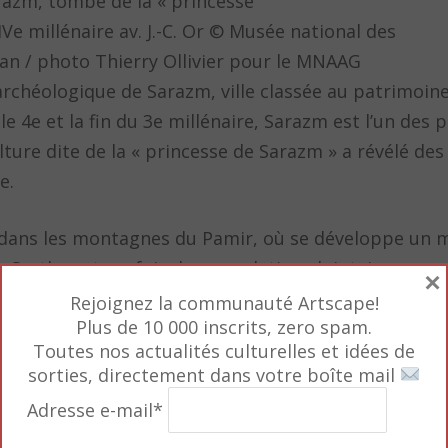
arazm, tombe de la « princesse
Ve millénaire av. J.-C. Or © Musée national des
tan / photo Thierry Ollivier pour le MNAAG
archéologique de Sarazm, ville classée au patrimoin
le 4e et la fin du 3e millénaire, Sarazm est l’un des
lture dite de la « princesse de Sarazm » a révélé des
e.
, dans les montagnes du Pamir, où se développe un 
s Scythes et parfois des populations lointaines ven
×
s métalliques percées avec des motifs d’animaux emb
Rejoignez la communauté Artscape!
Plus de 10 000 inscrits, zero spam.
lées, léopard des neiges, aurochs (aujourd’hui disp
Toutes nos actualités culturelles et idées de
sorties, directement dans votre boîte mail
Adresse e-mail*