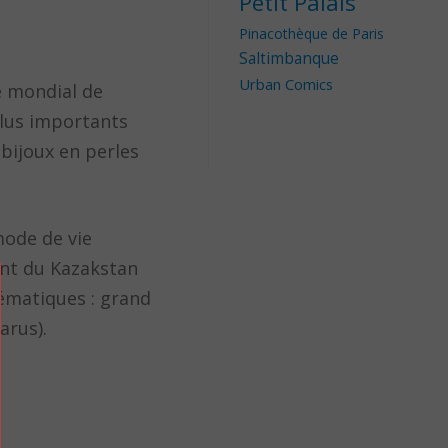
Petit Palais
Pinacothèque de Paris
Saltimbanque
Urban Comics
e mondial de
 plus importants
 bijoux en perles
mode de vie
ant du Kazakstan
lématiques : grand
arus).