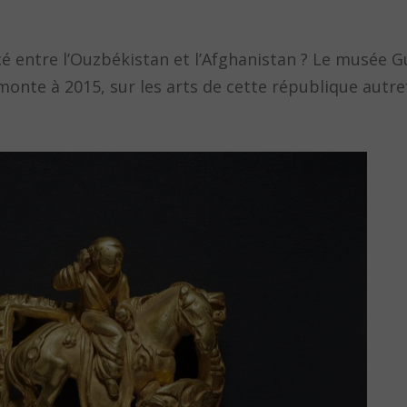
é entre l’Ouzbékistan et l’Afghanistan ? Le musée 
monte à 2015, sur les arts de cette république autre