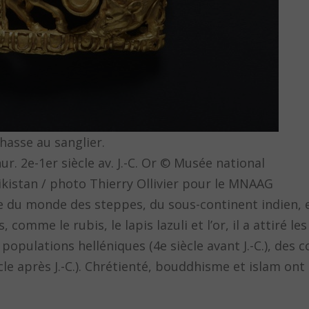
hasse au sanglier.
r. 2e-1er siècle av. J.-C. Or © Musée national
ikistan / photo Thierry Ollivier pour le MNAAG
ée du monde des steppes, du sous-continent indien, e
 comme le rubis, le lapis lazuli et l’or, il a attiré le
s populations helléniques (4e siècle avant J.-C.), de
le après J.-C.). Chrétienté, bouddhisme et islam ont