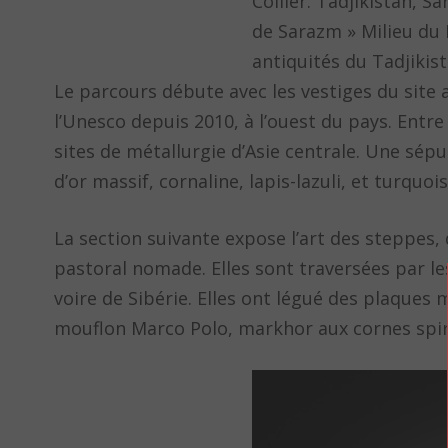
Collier. Tadjikistan, S
de Sarazm » Milieu du I
antiquités du Tadjikis
Le parcours débute avec les vestiges du site 
l’Unesco depuis 2010, à l’ouest du pays. Entre 
sites de métallurgie d’Asie centrale. Une sépu
d’or massif, cornaline, lapis-lazuli, et turquois
La section suivante expose l’art des steppes
pastoral nomade. Elles sont traversées par le
voire de Sibérie. Elles ont légué des plaque
mouflon Marco Polo, markhor aux cornes spira