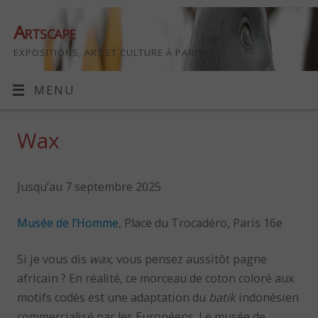
Artscape
EXPOSITIONS, ART ET CULTURE À PARIS
MENU
Wax
Jusqu’au 7 septembre 2025
Musée de l’Homme
, Place du Trocadéro, Paris 16e
Si je vous dis
wax
, vous pensez aussitôt pagne
africain ? En réalité, ce morceau de coton coloré aux
motifs codés est une adaptation du
batik
indonésien
commercialisé par les Européens. Le musée de