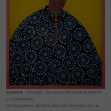
Souwere
– Senegal – 2e moitie XXe siecle © MNHN
J.-C.Domenech
Les Européens décident alors de s’orienter vers le