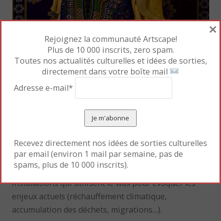
×
Rejoignez la communauté Artscape!
Plus de 10 000 inscrits, zero spam.
Toutes nos actualités culturelles et idées de sorties,
Omar Victor Diop
–
Oumy Ndour
, série
Studio des
directement dans votre boîte mail
vanités
© Omar Victor Diop, Courtesy Galerie
Adresse e-mail*
Magnin-A, Paris
La seconde partie du parcours est axée sur
l’appropriation des artistes de ce morceau de tissu,
Recevez directement nos idées de sorties culturelles
autant décrié en raison de son histoire coloniale,
par email (environ 1 mail par semaine, pas de
qu’assumé et participant à l’affirmation d’un style
spams, plus de 10 000 inscrits).
artistique avec des photographies et des
installations qui utilisent le
wax
pour évoquer les
enjeux actuels (réchauffement climatique,
accumulation des déchets, migrations…).