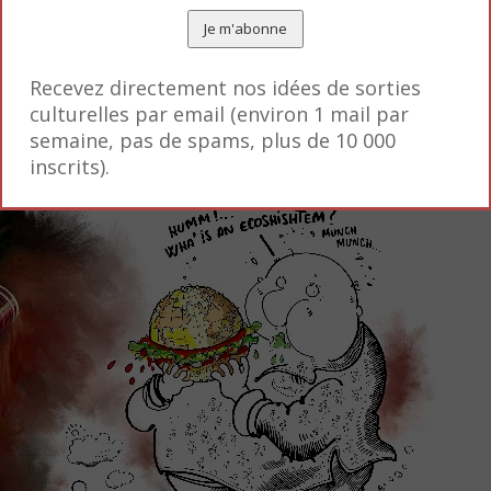
nt de la volonté de leurs auteurs de défendre la li
eporters sans Frontières, avec ici un crocodile dont
Recevez directement nos idées de sorties
tre qui se fissure sous l’effet d’une balle.
culturelles par email (environ 1 mail par
semaine, pas de spams, plus de 10 000
inscrits).