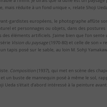
tirable à l’infini. Je dirais que la dune est un paysag
, mais réduite à un fond unique », relate Shoji Ueda
ant-gardistes européens, le photographe affûte son
turel et personnages ou objets, dans des postures
 des éléments artificiels. J’aime bien que l’on sente
 série
Vision du paysage
(1970-80) et celle de son « 
 tapis posé sur le sable, au loin M. Sohji Yamakawa
iste.
Composition
(1937), qui met en scène des chap
 et un buste de mannequin posé à même le sol, ra
ji Ueda s’était d’abord intéressé à la peinture avan