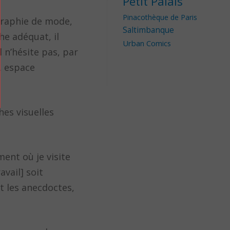
Petit Palais
Pinacothèque de Paris
ographie de mode,
Saltimbanque
he adéquat, il
Urban Comics
l n’hésite pas, par
. espace
hes visuelles
ent où je visite
avail] soit
t les anecdoctes,