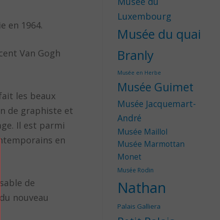
Musée du
Luxembourg
e en 1964.
Musée du quai
Branly
incent Van Gogh
Musée en Herbe
Musée Guimet
ait les beaux
Musée Jacquemart-
on de graphiste et
André
ge. Il est parmi
Musée Maillol
contemporains en
Musée Marmottan
Monet
Musée Rodin
nsable de
Nathan
e du nouveau
Palais Galliera