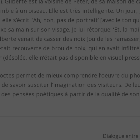
). Gilberte est la voisine de Peter, de sa maison d
le à un oiseau. Elle est très intelligente. Un jour, j
elle s’écrit: ‘Ah, non, pas de portrait’ [avec le ton qu
xe sa main sur son visage. Je lui rétorque: ‘Et, la mai
lberte venait de casser des noix [ou de les ramasser, 
tait recouverte de brou de noix, qui en avait infiltré 
(désolée, elle n’était pas disponible en visuel press
ecdoctes permet de mieux comprendre l’oeuvre du pho
de savoir susciter l’imagination des visiteurs. De le
er des pensées poétiques à partir de la qualité de son
Dialogue entre 