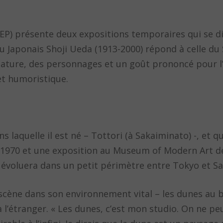
P) présente deux expositions temporaires qui se di
du Japonais Shoji Ueda (1913-2000) répond à celle du
nature, des personnages et un goût prononcé pour l
et humoristique.
 laquelle il est né – Tottori (à Sakaiminato) -, et qu
 1970 et une exposition au Museum of Modern Art d
a évoluera dans un petit périmètre entre Tokyo et S
scène dans son environnement vital – les dunes au b
 à l’étranger. « Les dunes, c’est mon studio. On ne p