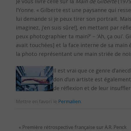
Je vous livre celle sur la
Main de Gilberte
(1975
l’Yonne. « Gilberte est une paysanne qui ressemb
lui demande si je peux tirer son portrait. Mais 
imaginez, j’en suis sûre!], en mettant par réfle
peux photographier ta main?’ – ‘Ah, ça oui’. Gi
avait touchées] et la face interne de sa main é
la photo représentant une main striée de noir 
Il est vrai que ce genre d’an
don d’un artiste est également 
de réflexion et de leur insuffl
Mettre en favori le
Permalien
.
«
Première rétrospective française sur A.R. Penck