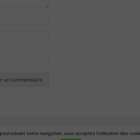
poursuivant votre navigation, vous acceptez l'utilisation des cook
Artscape
| Fièrement propulsé par
Mantra
&
WordPress.