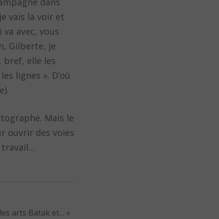
e campagne dans
e vais la voir et
i va avec, vous
n, Gilberte, je
bref, elle les
les lignes ». D’où
e).
tographe. Mais le
ur ouvrir des voies
 travail…
les arts Batak et…
»