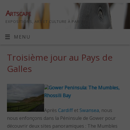
Artscape
EXPOSITIONS, ART ET CULTURE À PARIS
MENU
Troisième jour au Pays de
Galles
Gower Peninsula: The Mumbles,
Rhossili Bay
Après
Cardiff
et
Swansea
, nous
nous enfonçons dans la Péninsule de Gower pour
découvrir deux sites panoramiques : The Mumbles