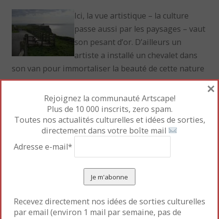
Ici, la vue artistique – la culture
passe aussi par les paysages – vaut
son pesant d’or. D’ailleurs un
artiste a installé un chevalet dans
son van pour immortaliser la beauté de cette nature
sauvage.
×
Rejoignez la communauté Artscape!
Et des créations humaines : les
Plus de 10 000 inscrits, zero spam.
Toutes nos actualités culturelles et idées de sorties,
nombreux villages en granit que
directement dans votre boîte mail
nous avons traversés pour
atteindre le point culminant de
Adresse e-mail*
cette péninsule escarpée sont tout aussi dignes
d’intérêt.
Au bord des falaises, la plage de
Recevez directement nos idées de sorties culturelles
Rhossili garde l’empreinte du
par email (environ 1 mail par semaine, pas de