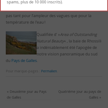
spams, plus de 10 000 inscrits).
naufrage de l’Helvetia
(1887) et
accueille des surfeurs téméraires –
pas tant pour l’ampleur des vagues que pour la
température de l’eau !
Qualifiée d' »
Area of Outstanding
Natural Beauty
« , la baie de Rhossili
a indéniablement été l’apogée de
notre vision panoramique du sud
du
Pays de Galles
.
Pour marque-pages :
Permalien
.
«
Deuxième jour au Pays
Quatrième jour au pays de
de Galles
Galles
»