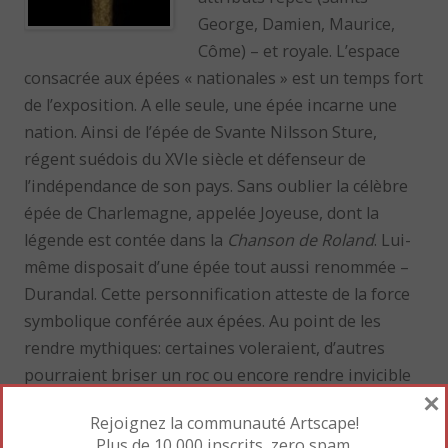
George, Damien, Maurice,
Côme) – et royale. L’espace
consacrée aux épées « nationales » est un temps fort
de l’exposition. A elle seule, une épée incarne une
nation. Ainsi de l’épée de Svante Nilsson Sture,
régent suédois du XVIe siècle et défenseur de
l’indépendance de son pays. Sans oublier la célèbre
épée de Charlemagne, appelée Joyeuse, dont la
légende est contée dans la
Chanson de Roland
. Lui-
même disposait d’une épée tout aussi renommée –
Durandal. Cette personnification atteste de la force
symbolique conférée aux épées. Au point de les
rendre mythiques: certaines voleraient, d’autres
pourraient briser un roc ou encore rendre invicible
×
leur propriétaire…
Rejoignez la communauté Artscape!
Plus de 10 000 inscrits, zero spam.