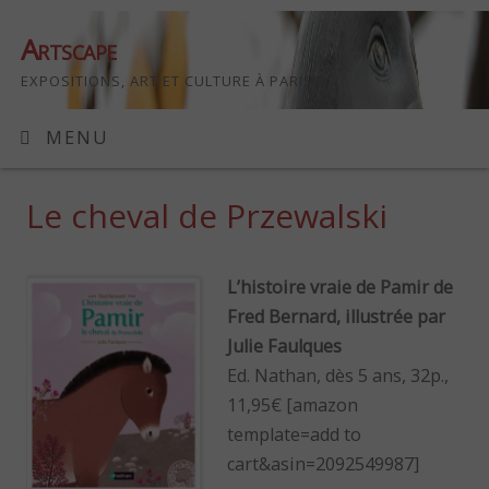
Artscape
EXPOSITIONS, ART ET CULTURE À PARIS
MENU
Le cheval de Przewalski
L’histoire vraie de Pamir de
Fred Bernard, illustrée par
Julie Faulques
Ed. Nathan, dès 5 ans, 32p.,
11,95€ [amazon
template=add to
cart&asin=2092549987]