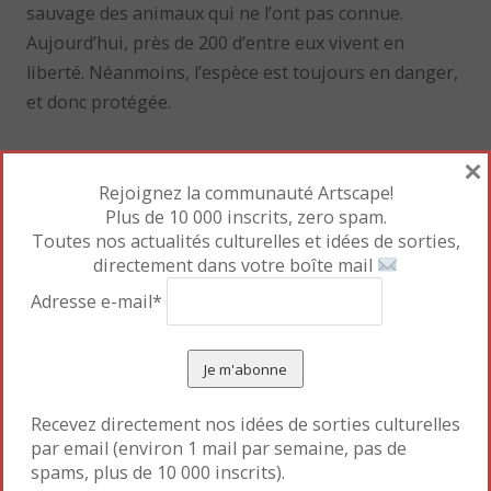
sauvage des animaux qui ne l’ont pas connue.
Aujourd’hui, près de 200 d’entre eux vivent en
liberté. Néanmoins, l’espèce est toujours en danger,
et donc protégée.
Retrouvez l’histoire intégrale de Pamir et l’interview
×
de Jean-Luc Berthier, vétérinaire qui a soigné Pamir
Rejoignez la communauté Artscape!
Plus de 10 000 inscrits, zero spam.
à la Ménagerie du Jardin des Plantes, dans
L’histoire
Toutes nos actualités culturelles et idées de sorties,
vraie de Pamir, le cheval de Przewalski
.
directement dans votre boîte mail
Mettre en favori le
Permalien
.
Adresse e-mail*
«
Le maître de Raphaël ?
Kiki de Montparnasse
»
Recevez directement nos idées de sorties culturelles
par email (environ 1 mail par semaine, pas de
spams, plus de 10 000 inscrits).