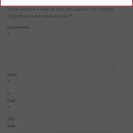
Laisser un commentaire
Votre adresse e-mail ne sera pas publiée.
Les champs
obligatoires sont indiqués avec
*
Commentaire
*
Nom
*
E-
mail
*
Site
web