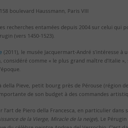
 158 boulevard Haussmann, Paris VIII
es recherches entamées depuis 2004 sur celui qui po
rugin (vers 1450-1523).
e
(2011), le musée Jacquermart-André s’intéresse à 
n, considéré comme « le plus grand maître d’Italie »,
l’époque.
à della Pieve, petit bourg près de Pérouse (région de
importante de son budget à des commandes artistiq
 l’art de Piero della Francesca, en particulier dans
issance de la Vierge
,
Miracle de la neige
), Le Pérugin
lève du célèbre peintre Andrea del Verrochio. C’est dan