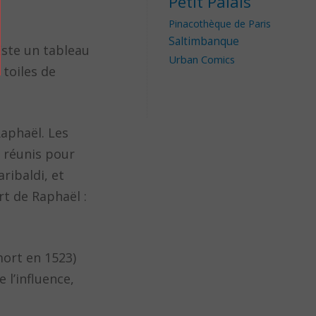
Petit Palais
Pinacothèque de Paris
Saltimbanque
Este un tableau
Urban Comics
toiles de
Raphaël. Les
 réunis pour
aribaldi, et
rt de Raphaël :
mort en 1523)
l’influence,