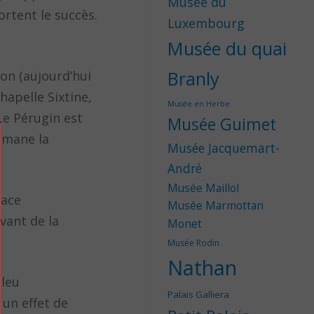
Musée du
ortent le succès.
Luxembourg
Musée du quai
Branly
ion (aujourd’hui
hapelle Sixtine,
Musée en Herbe
 Le Pérugin est
Musée Guimet
 émane la
Musée Jacquemart-
André
Musée Maillol
lace
Musée Marmottan
vant de la
Monet
Musée Rodin
Nathan
bleu
Palais Galliera
e un effet de