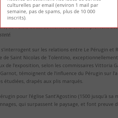
ondeur.
culturelles par email (environ 1 mail par
semaine, pas de spams, plus de 10 000
inscrits).
1500, Le Pérugin réalise pour la marquise Isabelle d’
olo
) au Palais ducal de Mantoue, en complément des 
steté
.
 s’interrogent sur les relations entre Le Pérugin et 
 de Saint Nicolas de Tolentino, exceptionnellement
aux de l’exposition, selon les commissaires Vittoria G
 Garnot, témoignent de l’influence du Pérugin sur l’a
ses étudiées, drapés aux plis marqués.
érugin pour l’église Sant’Agostino (1500 jusqu’à sa 
ages, qui surpassent le paysage, et font preuve de 