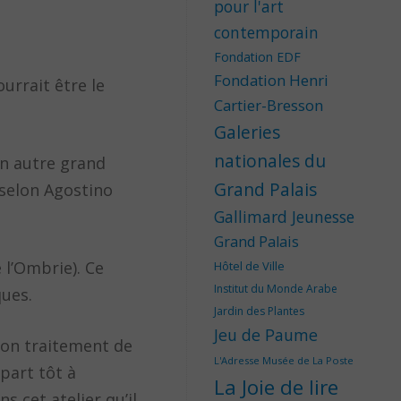
pour l'art
contemporain
Fondation EDF
Fondation Henri
urrait être le
Cartier-Bresson
Galeries
nationales du
un autre grand
Grand Palais
 selon Agostino
Gallimard Jeunesse
Grand Palais
 l’Ombrie). Ce
Hôtel de Ville
Institut du Monde Arabe
ues.
Jardin des Plantes
Jeu de Paume
 son traitement de
L'Adresse Musée de La Poste
 part tôt à
La Joie de lire
s cet atelier qu’il