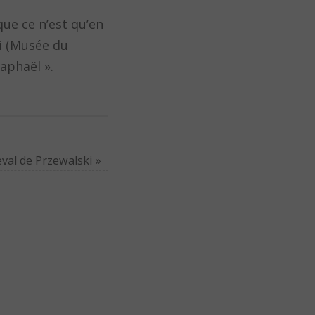
que ce n’est qu’en
di (Musée du
Raphaël ».
eval de Przewalski
»