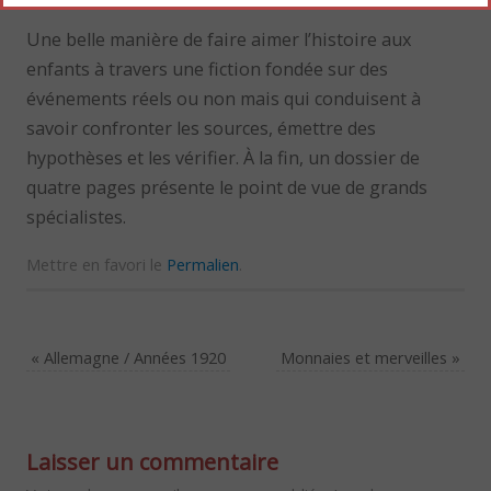
Une belle manière de faire aimer l’histoire aux
enfants à travers une fiction fondée sur des
événements réels ou non mais qui conduisent à
savoir confronter les sources, émettre des
hypothèses et les vérifier. À la fin, un dossier de
quatre pages présente le point de vue de grands
spécialistes.
Mettre en favori le
Permalien
.
«
Allemagne / Années 1920
Monnaies et merveilles
»
Laisser un commentaire