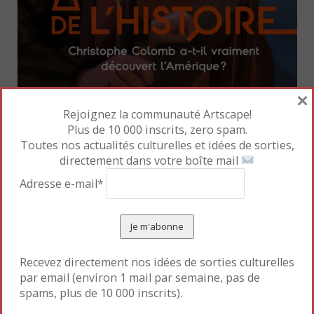
×
Rejoignez la communauté Artscape!
Plus de 10 000 inscrits, zero spam.
Elle a imaginé trois personnages, Sara, son petit-
Toutes nos actualités culturelles et idées de sorties,
frère Jules et leur baby-sitter Éole, Passeur de
directement dans votre boîte mail
temps. Il peut entraîner ses compagnons à travers
Adresse e-mail*
les époques à condition de ne pas intervenir dans la
marche de l’histoire. Ce qui va leur permettre de
comprendre par exemple pourquoi aujourd’hui on
n’appréhende plus Colomb comme un grand
Recevez directement nos idées de sorties culturelles
explorateur éclairé mais plutôt comme un vieillard
par email (environ 1 mail par semaine, pas de
têtu, faisant sauvagement assassiner des tribus
spams, plus de 10 000 inscrits).
indigènes…