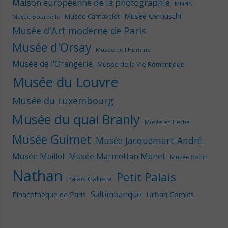
Maison européenne de la photographie
MNHN
Musée Cernuschi
Musée Carnavalet
Musée Bourdelle
Musée d'Art moderne de Paris
Musée d'Orsay
Musée de l'Homme
Musée de l'Orangerie
Musée de la Vie Romantique
Musée du Louvre
Musée du Luxembourg
Musée du quai Branly
Musée en Herbe
Musée Guimet
Musée Jacquemart-André
Musée Maillol
Musée Marmottan Monet
Musée Rodin
Nathan
Petit Palais
Palais Galliera
Saltimbanque
Urban Comics
Pinacothèque de Paris