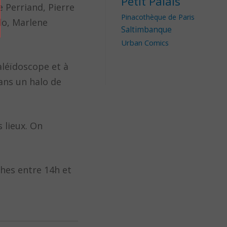
Petit Palais
e Perriand, Pierre
Pinacothèque de Paris
do, Marlene
Saltimbanque
Urban Comics
kaléïdoscope et à
ans un halo de
 lieux. On
ches entre 14h et