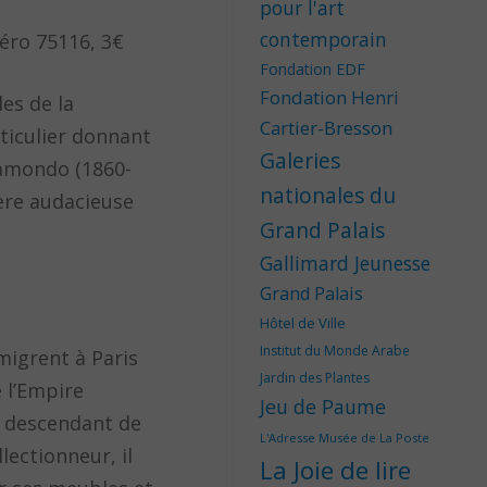
pour l'art
contemporain
déro 75116, 3€
Fondation EDF
Fondation Henri
es de la
Cartier-Bresson
ticulier donnant
Galeries
Camondo (1860-
nationales du
ière audacieuse
Grand Palais
Gallimard Jeunesse
Grand Palais
Hôtel de Ville
Institut du Monde Arabe
migrent à Paris
Jardin des Plantes
 l’Empire
Jeu de Paume
e descendant de
L'Adresse Musée de La Poste
lectionneur, il
La Joie de lire