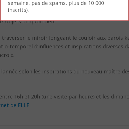
semaine, pas de spams, plus de 10 000
 pièces vintages (Jean Prouvé, Joe Colombo, Charlott
inscrits).
rain. Des oeuvres d’art (Daniel Firman, Hervé Salga
ux objets du quotidien.
de traverser le miroir longeant le couloir aux parois 
io-temporel d’influences et inspirations diverses d
croix.
 l’année selon les inspirations du nouveau maître des
s entre 16h et 20h (une visite par heure) et les diman
rnet de ELLE
.