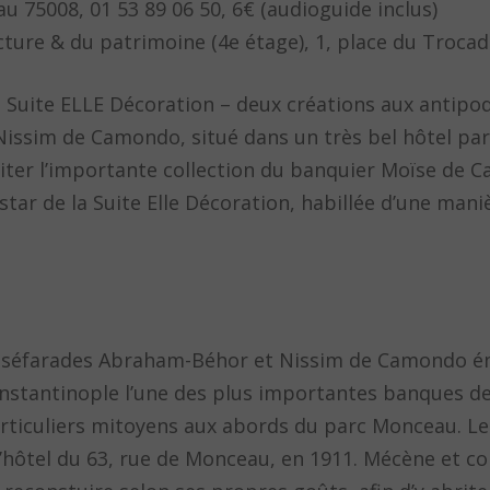
75008, 01 53 89 06 50, 6€ (audioguide inclus)
ecture & du patrimoine (4e étage), 1, place du Troca
Suite ELLE Décoration – deux créations aux antipod
issim de Camondo, situé dans un très bel hôtel par
riter l’importante collection du banquier Moïse de 
star de la Suite Elle Décoration, habillée d’une man
ifs séfarades Abraham-Béhor et Nissim de Camondo é
Constantinople l’une des plus importantes banques de
articuliers mitoyens aux abords du parc Monceau. L
hôtel du 63, rue de Monceau, en 1911. Mécène et col