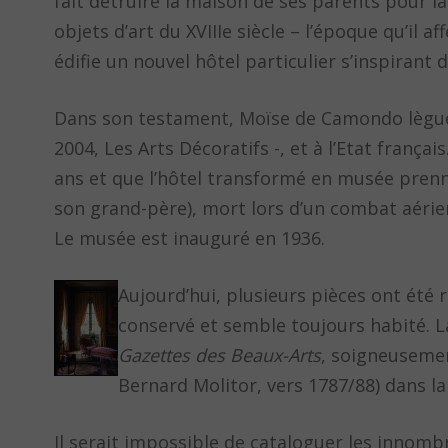
fait détruire la maison de ses parents pour la
objets d’art du XVIIIe siècle – l’époque qu’il a
édifie un nouvel hôtel particulier s’inspirant 
Dans son testament, Moïse de Camondo lègue s
2004, Les Arts Décoratifs -, et à l’Etat françai
ans et que l’hôtel transformé en musée pren
son grand-père), mort lors d’un combat aéri
Le musée est inauguré en 1936.
Aujourd’hui, plusieurs pièces ont été
conservé et semble toujours habité. L
Gazettes des Beaux-Arts
, soigneusemen
Bernard Molitor, vers 1787/88) dans la
Il serait impossible de cataloguer les innomb