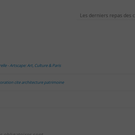
Les derniers repas des
lle - Artscape: Art, Culture & Paris
coration cite architecture patrimoine
s obligatoires sont