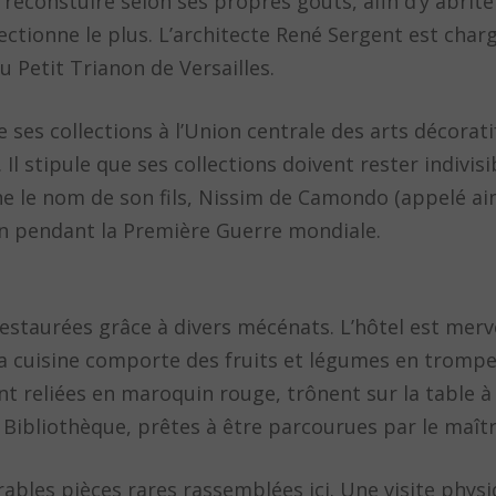
 reconstuire selon ses propres goûts, afin d’y abrit
ffectionne le plus. L’architecte René Sergent est charg
du Petit Trianon de Versailles.
es collections à l’Union centrale des arts décorati
s. Il stipule que ses collections doivent rester indivi
ne le nom de son fils, Nissim de Camondo (appelé a
en pendant la Première Guerre mondiale.
 restaurées grâce à divers mécénats. L’hôtel est mer
a cuisine comporte des fruits et légumes en trompe 
t reliées en maroquin rouge, trônent sur la table à 
 Bibliothèque, prêtes à être parcourues par le maîtr
rables pièces rares rassemblées ici. Une visite phys