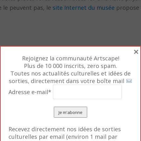
e le peuvent pas, le
site Internet du musée
propose 
×
, mais conçu dans un même esprit baroque. Christia
Rejoignez la communauté Artscape!
 couturier, ses 20 ans de création, à parer la Suite 
Plus de 10 000 inscrits, zero spam.
Toutes nos actualités culturelles et idées de
sorties, directement dans votre boîte mail
our l’appartement des années 1930 de Jacques Carlu
Adresse e-mail*
une vue imprenable sur Paris, est aménagé de manièr
t et un atelier d’artiste. Sur les murs, des toiles pe
tian Lacroix.
Recevez directement nos idées de sorties
o » (rouge sang, fuschia, jaune souffre) – dominent 
culturelles par email (environ 1 mail par