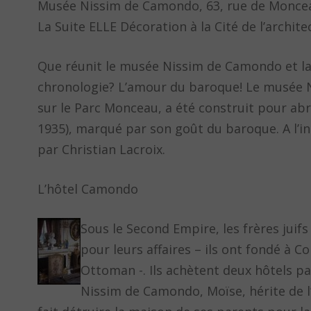
Musée Nissim de Camondo, 63, rue de Monceau 
La Suite ELLE Décoration à la Cité de l’archit
Que réunit le musée Nissim de Camondo et la 
chronologie? L’amour du baroque! Le musée N
sur le Parc Monceau, a été construit pour ab
1935), marqué par son goût du baroque. A l’in
par Christian Lacroix.
L’hôtel Camondo
Sous le Second Empire, les frères ju
pour leurs affaires – ils ont fondé à 
Ottoman -. Ils achètent deux hôtels p
Nissim de Camondo, Moïse, hérite de l’