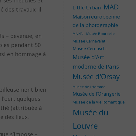
er ses meubles et
MAD
Little Urban
é des travaux; il
Maison européenne
de la photographie
MNHN
Musée Bourdelle
fs – devenue, en
Musée Carnavalet
sibles pendant 50
Musée Cernuschi
insi en hommage à
Musée d'Art
moderne de Paris
Musée d'Orsay
Musée de l'Homme
veilleusement bien
Musée de l'Orangerie
l’oeil, quelques
Musée de la Vie Romantique
thé (attribuée à
Musée du
e des lieux.
Louvre
ique s’impose –