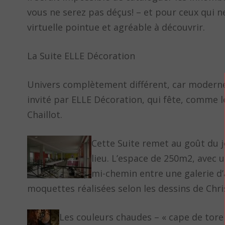
vous ne serez pas déçus! – et pour ceux qui n
virtuelle pointue et agréable à découvrir.
La Suite ELLE Décoration
Univers complètement différent, car moderne
invité par ELLE Décoration, qui fête, comme le
Chaillot.
Cette Suite remet au goût du j
lieu. L’espace de 250m2, avec 
mi-chemin entre une galerie d’ar
moquettes réalisées selon les dessins de Chris
Les couleurs chaudes – « cape de torer