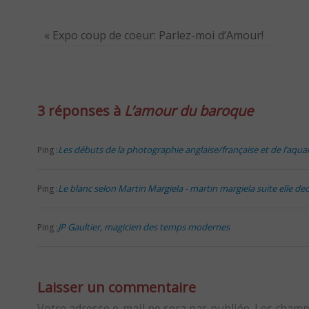
«
Expo coup de coeur: Parlez-moi d’Amour!
3 réponses à
L’amour du baroque
Les débuts de la photographie anglaise/française et de l’aquare
Ping :
Le blanc selon Martin Margiela - martin margiela suite elle de
Ping :
JP Gaultier, magicien des temps modernes
Ping :
Laisser un commentaire
Votre adresse e-mail ne sera pas publiée.
Les champ