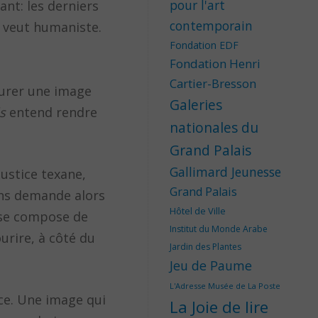
pour l'art
ant: les derniers
contemporain
 veut humaniste.
Fondation EDF
Fondation Henri
Cartier-Bresson
turer une image
Galeries
s
entend rendre
nationales du
Grand Palais
Gallimard Jeunesse
justice texane,
Grand Palais
uns demande alors
Hôtel de Ville
 se compose de
Institut du Monde Arabe
urire, à côté du
Jardin des Plantes
Jeu de Paume
L'Adresse Musée de La Poste
ce. Une image qui
La Joie de lire