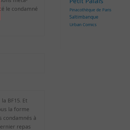
Petit Palais
tions méta-
nté le condamné
Pinacothèque de Paris
Saltimbanque
Urban Comics
 la BF15. Et
ous la forme
des condamnés à
dernier repas