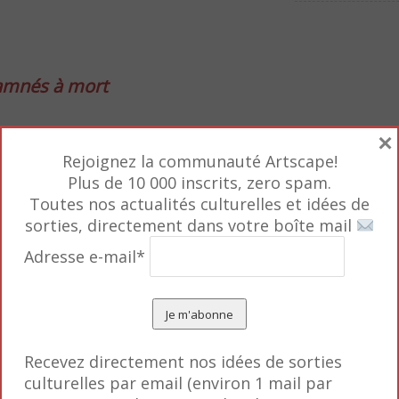
damnés à mort
×
Rejoignez la communauté Artscape!
Plus de 10 000 inscrits, zero spam.
nt sur cet échec de civilisation qu’est la peine de mo
Toutes nos actualités culturelles et idées de
sorties, directement dans votre boîte mail
 utilement l’accent sur cet « héritage barbare » ent
Adresse e-mail*
craties. La polémique est ouverte…
s. N’est-il pas le symbole d’un grand matérialisme, 
 plus importante, souligné par les obèses très nom
Recevez directement nos idées de sorties
ations comme ces poubelles de « people » érigées en
culturelles par email (environ 1 mail par