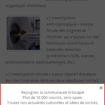
organiques d’animaux).
« L’investigation
anthropologique » évoque
l’étude des origines de
l’Homme, qui s’appuie sur des
techniques scientifiques et
médicales avancées
(prélèvement ADN, scanner,
anthropométrie, paléopathologie, etc.).
« L’investigation sociale » a pour objectif d’analyser
les rites funéraires dont ces deux sépultures ont fait
×
l’objet. Elle permet de comprendre comment vivait la
Rejoignez la communauté Artscape!
population de cette époque et comment s’organisait
Plus de 10 000 inscrits, zero spam.
leur société.
Toutes nos actualités culturelles et idées de sorties,