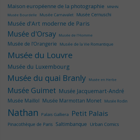
Maison européenne de la photographie
MNHN
Musée Cernuschi
Musée Carnavalet
Musée Bourdelle
Musée d'Art moderne de Paris
Musée d'Orsay
Musée de l'Homme
Musée de l'Orangerie
Musée de la Vie Romantique
Musée du Louvre
Musée du Luxembourg
Musée du quai Branly
Musée en Herbe
Musée Guimet
Musée Jacquemart-André
Musée Maillol
Musée Marmottan Monet
Musée Rodin
Nathan
Petit Palais
Palais Galliera
Saltimbanque
Urban Comics
Pinacothèque de Paris