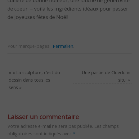
cuillère de bonne humeur, une louche de générosité
de coeur – voilà les ingrédients idéaux pour passer
de joyeuses fêtes de Noël!
Pour marque-pages :
Permalien
.
«
« La sculpture, c’est du
Une partie de Cluedo in
dessin dans tous les
situ!
»
sens »
Laisser un commentaire
Votre adresse e-mail ne sera pas publiée.
Les champs
obligatoires sont indiqués avec
*