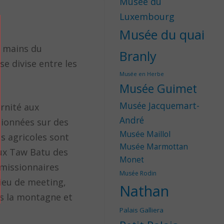
Musée du
Luxembourg
Musée du quai
s mains du
Branly
se divise entre les
Musée en Herbe
Musée Guimet
Musée Jacquemart-
ernité aux
André
sionnées sur des
Musée Maillol
s agricoles sont
Musée Marmottan
aux Taw Batu des
Monet
 missionnaires
Musée Rodin
lieu de meeting,
Nathan
ns la montagne et
Palais Galliera