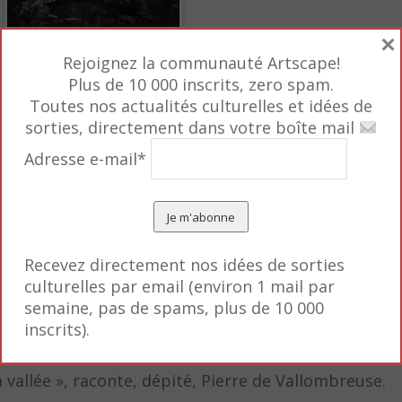
×
Rejoignez la communauté Artscape!
Plus de 10 000 inscrits, zero spam.
qui souhaitent « délivrer les Hommes des Rochers de
Toutes nos actualités culturelles et idées de
issent un jeune homme, Lumiai, en pasteur. La Vallée 
sorties, directement dans votre boîte mail
Adresse e-mail*
gtaine par an – contribuent à faire découvrir la mod
ent de la techno dans la jungle, des séries B sont vi
t rechargés grâce à des panneaux solaires. Les terre
Recevez directement nos idées de sorties
Depuis 2016, un spéculateur rôde pour faire signer 
culturelles par email (environ 1 mail par
mmercialiser la culture du cacao dans la vallée. Des
semaine, pas de spams, plus de 10 000
âtiment – un
multipurpose center
(centre de prière, 
inscrits).
rilla communiste New People Army s’est implantée da
 vallée », raconte, dépité, Pierre de Vallombreuse.