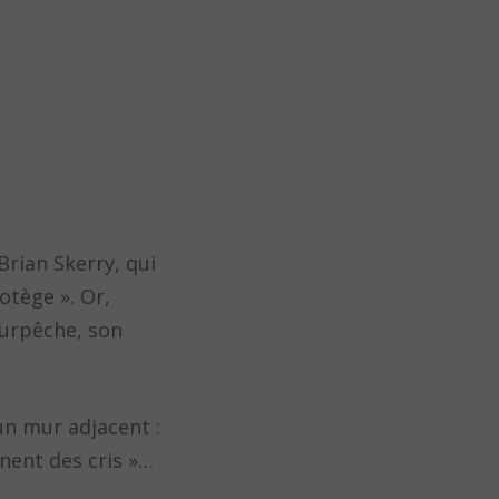
Brian Skerry, qui
otège ». Or,
surpêche, son
un mur adjacent :
nnent des cris »…