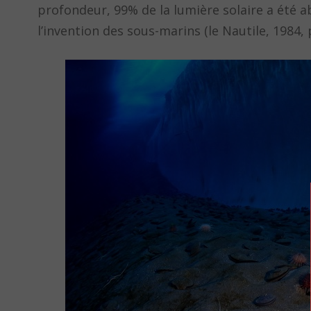
profondeur, 99% de la lumière solaire a été a
l’invention des sous-marins (le Nautile, 1984