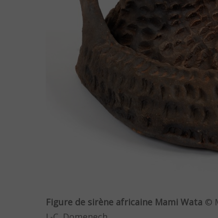
Figure de sirène africaine Mami Wata
© M
J.-C. Domenech