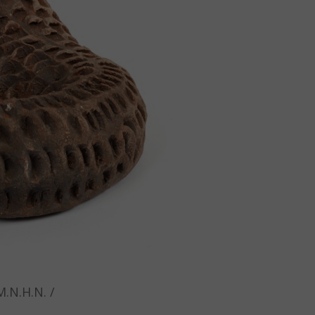
.N.H.N. /