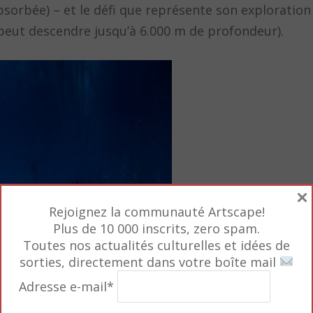
bsorbée) – et le défi que représente son exploration
, peut descendre jusqu’à 6.000 m de profondeur).
×
Rejoignez la communauté Artscape!
Plus de 10 000 inscrits, zero spam.
Toutes nos actualités culturelles et idées de
sorties, directement dans votre boîte mail
Adresse e-mail*