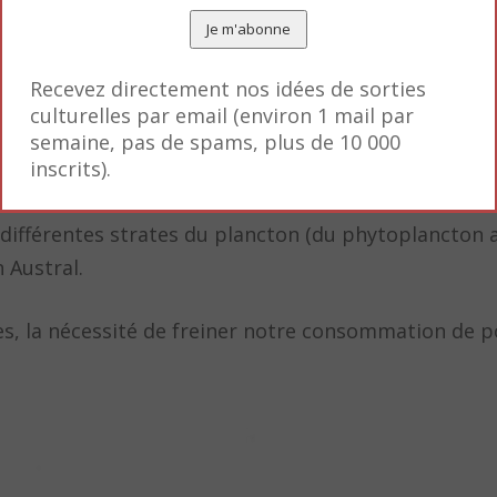
Recevez directement nos idées de sorties
culturelles par email (environ 1 mail par
semaine, pas de spams, plus de 10 000
P photo by Steve Clabuesch
inscrits).
o-organismes – 95% du poids du matériel vivant dans
 différentes strates du plancton (du phytoplancton 
 Austral.
s, la nécessité de freiner notre consommation de p