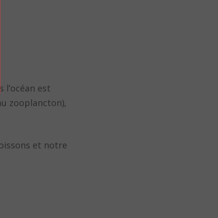
 l’océan est
au zooplancton),
oissons et notre