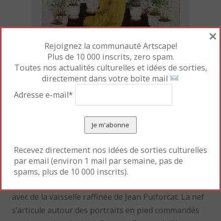
×
Rejoignez la communauté Artscape!
Bernard Boutet de Monvel.,
S. A. la
Plus de 10 000 inscrits, zero spam.
Toutes nos actualités culturelles et idées de sorties,
maharani d’Indore (costume traditionnel)
,
directement dans votre boîte mail
1933/34
Adresse e-mail*
© Collection Al Thani 2019 / Adagp, Paris,
2019 Photo by Prudence Cuming
Le parcours propose dans la galerie côté Rivoli une
« rencontre » avec les descendants de la dynastie
Recevez directement nos idées de sorties culturelles
Holkar et des personnalités avec qui ils échangent (J.
par email (environ 1 mail par semaine, pas de
Doucet, E. Muthesius). La galerie côté Louvre déploie
spams, plus de 10 000 inscrits).
les chambres respectives du couple et les salons
avec de la vaisselle raffinée de Jean Puiforcat. La nef
s’articule autour des portraits en pied commandés