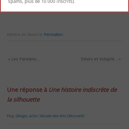
spams, plus de 10 000 inscrits).
Mettre en favori le
Permalien
.
«
Les Parisiens…
Désirs et Volupté…
»
Une réponse à
Une histoire indiscrète de
la silhouette
Design, actio ! Musée des Arts Décoratifs
Ping :