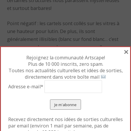
certaines structures nous paraissent mystérieuses
et surtout barbares!
Point négatif : les cartels sont collés sur les vitres à
une hauteur pour lutin. De plus, ils sont
généralement illisibles (blanc sur fond blanc… c’est
comme regarder sous la mer sans masque!)
×
Rejoignez la communauté Artscape!
Le petit plus : j’ai beaucoup apprécié les extraits de
Plus de 10 000 inscrits, zero spam.
films d’époque, présentés comme intermède avant
Toutes nos actualités culturelles et idées de sorties,
directement dans votre boîte mail
de passer au second étage de l’exposition, qui
mettent en exergue les diverses tenues décortiquées
Adresse e-mail*
dans l’exposition.
Recevez directement nos idées de sorties culturelles
par email (environ 1 mail par semaine, pas de